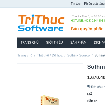
Tin tức
Phiếu quà tặng
Thứ 2 - Thứ 6, từ 08:00 a
HOTLINE: (028) 22443013
Bản quyền phần 
TRANG CHỦ
GIỚI THIỆU
SẢN PHẨM
DỊCH V
Trang chủ
/
Thiết kế / Đồ họa
/
Sothink Source
/
Sothin
Sothin
1.670.4
Đặt câu h
MÃ:
Sẵn có: