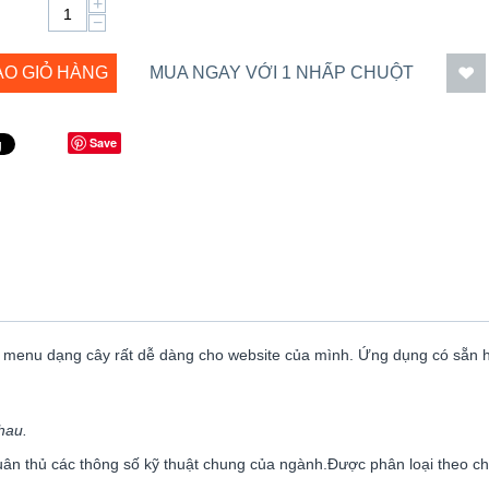
+
−
ÀO GIỎ HÀNG
MUA NGAY VỚI 1 NHẤP CHUỘT
Save
c menu dạng cây rất dễ dàng cho website của mình. Ứng dụng có sẵn
hau.
n thủ các thông số kỹ thuật chung của ngành.Được phân loại theo chủ