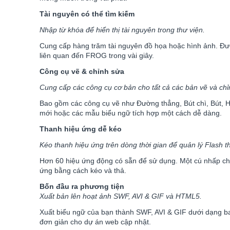
Tài nguyên có thể tìm kiếm
Nhập từ khóa để hiển thị tài nguyên trong thư viện.
Cung cấp hàng trăm tài nguyên đồ họa hoặc hình ảnh. Đượ
liên quan đến FROG trong vài giây.
Công cụ vẽ & chỉnh sửa
Cung cấp các công cụ cơ bản cho tất cả các bản vẽ và chỉ
Bao gồm các công cụ vẽ như Đường thẳng, Bút chì, Bút, Hì
mới hoặc các mẫu biểu ngữ tích hợp một cách dễ dàng.
Thanh hiệu ứng dễ kéo
Kéo thanh hiệu ứng trên dòng thời gian để quản lý Flash t
Hơn 60 hiệu ứng động có sẵn để sử dụng. Một cú nhấp chuột
ứng bằng cách kéo và thả.
Bốn đầu ra phương tiện
Xuất bản lên hoạt ảnh SWF, AVI & GIF và HTML5.
Xuất biểu ngữ của bạn thành SWF, AVI & GIF dưới dạng b
đơn giản cho dự án web cập nhật.