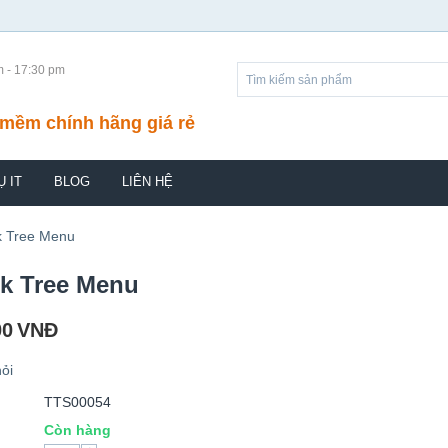
m - 17:30 pm
mềm chính hãng giá rẻ
Ụ IT
BLOG
LIÊN HỆ
k Tree Menu
k Tree Menu
00
VNĐ
ỏi
TTS00054
Còn hàng