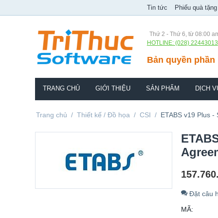
Tin tức
Phiếu quà tặng
Thứ 2 - Thứ 6, từ 08:00 a
HOTLINE: (028) 22443013
Bản quyền phần 
TRANG CHỦ
GIỚI THIỆU
SẢN PHẨM
DỊCH V
Trang chủ
/
Thiết kế / Đồ họa
/
CSI
/
ETABS v19 Plus - 
ETABS 
Agree
157.760
Đặt câu h
MÃ: