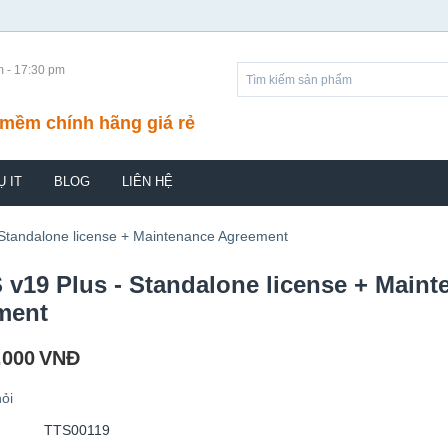
m - 17:30 pm
mềm chính hãng giá rẻ
Ụ IT
BLOG
LIÊN HỆ
Standalone license + Maintenance Agreement
v19 Plus - Standalone license + Maint
ment
.000
VNĐ
ỏi
TTS00119