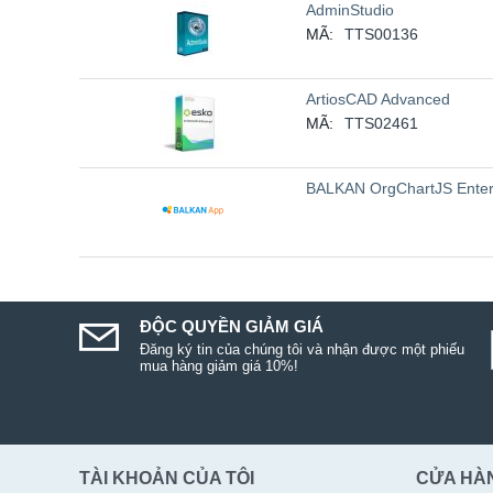
AdminStudio
MÃ:
TTS00136
ArtiosCAD Advanced
MÃ:
TTS02461
BALKAN OrgChartJS Enter
ĐỘC QUYỀN GIẢM GIÁ
Đăng ký tin của chúng tôi và nhận được một phiếu
mua hàng giảm giá 10%!
TÀI KHOẢN CỦA TÔI
CỬA HÀ