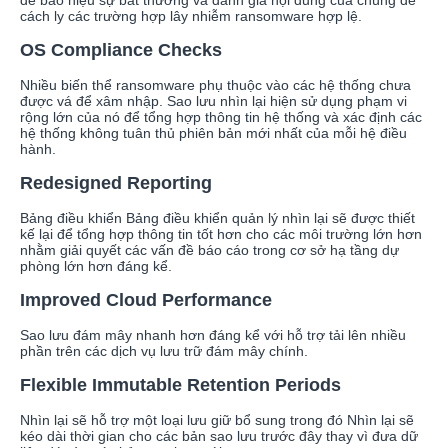
để báo hiệu sự bất thường và đánh giá nội dung của chúng để
cách ly các trường hợp lây nhiễm ransomware hợp lệ.
OS Compliance Checks
Nhiều biến thể ransomware phụ thuộc vào các hệ thống chưa
được vá để xâm nhập. Sao lưu nhìn lại hiện sử dụng phạm vi
rộng lớn của nó để tổng hợp thông tin hệ thống và xác định các
hệ thống không tuân thủ phiên bản mới nhất của mỗi hệ điều
hành.
Redesigned Reporting
Bảng điều khiển Bảng điều khiển quản lý nhìn lại sẽ được thiết
kế lại để tổng hợp thông tin tốt hơn cho các môi trường lớn hơn
nhằm giải quyết các vấn đề báo cáo trong cơ sở hạ tầng dự
phòng lớn hơn đáng kể.
Improved Cloud Performance
Sao lưu đám mây nhanh hơn đáng kể với hỗ trợ tải lên nhiều
phần trên các dịch vụ lưu trữ đám mây chính.
Flexible Immutable Retention Periods
Nhìn lại sẽ hỗ trợ một loại lưu giữ bổ sung trong đó Nhìn lại sẽ
kéo dài thời gian cho các bản sao lưu trước đây thay vì đưa dữ