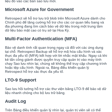
liệu đó vào các bản sao lưu mới.
Microsoft Azure for Government
Retrospect sẽ hỗ trợ lưu trữ blob trên Microsoft Azure dành cho
Chính phủ để tăng cường hỗ trợ cho các cơ quan tiểu bang và
địa phương đang tìm cách bảo vệ dữ liệu trong một trung tâm
dữ liệu bảo mật cao có trụ sở tại Hoa Kỳ.
Multi-Factor Authentication (MFA)
Bảo vệ danh tính rất quan trọng ngay cả đối với các ứng dụng
tại chỗ. Retrospect Backup sẽ hỗ trợ mã hóa cấu hình và xác
thực đa yếu tố (MFA) kết hợp với lời nhắc mật khẩu. Ngay cả khi
kẻ tấn công giành được quyền truy cập quản trị vào máy tính
chạy Sao lưu nhìn lại, chúng sẽ không thể truy cập chương trình
hoặc tệp cấu hình. Ngoài ra, Bảng điều khiển quản lý
Retrospect hỗ trợ xác thực đa yếu tố.
LTO-9 Support
Sao lưu hồi tưởng hỗ trợ các thư viện băng LTO-9 để bảo vệ dữ
liệu nhanh chóng cho bộ lưu trữ băng.
Audit Log
Trên Bảng điều khiển quản lý nhìn lại, quản trị viên sẽ có thể