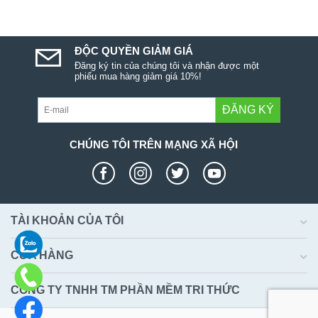
ĐỘC QUYỀN GIẢM GIÁ
Đăng ký tin của chúng tôi và nhận được một
phiếu mua hàng giảm giá 10%!
ĐĂNG KÝ
CHÚNG TÔI TRÊN MẠNG XÃ HỘI
TÀI KHOẢN CỦA TÔI
CỬA HÀNG
CÔNG TY TNHH TM PHẦN MỀM TRI THỨC