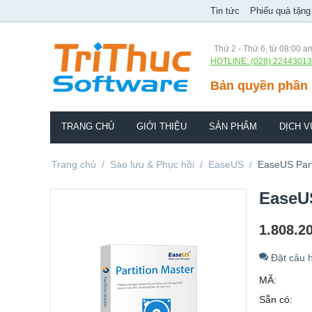
Tin tức
Phiếu quà tặng
Thứ 2 - Thứ 6, từ 08:00 a
HOTLINE: (028) 22443013
Bản quyền phần 
TRANG CHỦ
GIỚI THIỆU
SẢN PHẨM
DỊCH V
Trang chủ
/
Sao lưu & Phục hồi
/
EaseUS
/
EaseUS Part
EaseUS
1.808.2
Đặt câu h
MÃ:
Sẵn có: