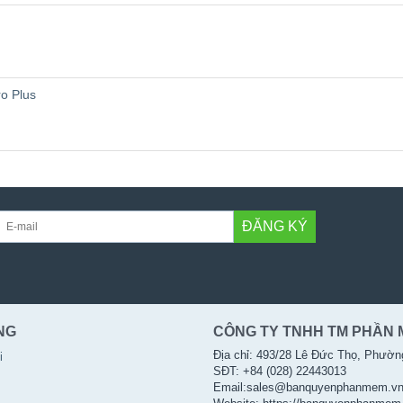
ro Plus
ĐĂNG KÝ
NG
CÔNG TY TNHH TM PHẦN 
Địa chỉ: 493/28 Lê Đức Thọ, Phườn
i
SĐT: +84 (028) 22443013
Email:sales@banquyenphanmem.v