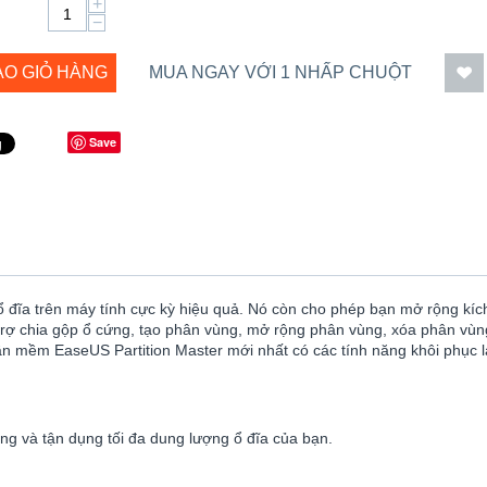
+
−
ÀO GIỎ HÀNG
MUA NGAY VỚI 1 NHẤP CHUỘT
Save
 đĩa trên máy tính cực kỳ hiệu quả. Nó còn cho phép bạn mở rộng kí
 trợ chia gộp ổ cứng, tạo phân vùng, mở rộng phân vùng, xóa phân v
ần mềm EaseUS Partition Master mới nhất có các tính năng khôi phục 
ng và tận dụng tối đa dung lượng ổ đĩa của bạn.