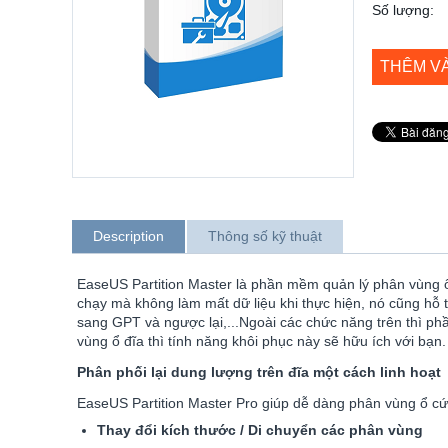
Số lượng:
THÊM V
Description
Thông số kỹ thuật
EaseUS Partition Master là phần mềm quản lý phân vùng ổ
chạy mà không làm mất dữ liệu khi thực hiện, nó cũng hỗ
sang GPT và ngược lại,...Ngoài các chức năng trên thì ph
vùng ổ đĩa thì tính năng khôi phục này sẽ hữu ích với bạn.
Phân phối lại dung lượng trên đĩa một cách linh hoạt
EaseUS Partition Master Pro giúp dễ dàng phân vùng ổ cứ
Thay đổi kích thước / Di chuyển các phân vùng