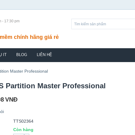
m - 17:30 pm
mềm chính hãng giá rẻ
Ụ IT
BLOG
LIÊN HỆ
ition Master Professional
 Partition Master Professional
08
VNĐ
ỏi
TTS02364
Còn hàng