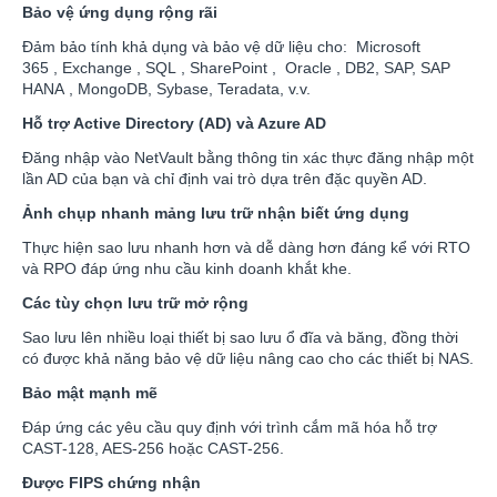
Bảo vệ ứng dụng rộng rãi
Đảm bảo tính khả dụng và bảo vệ dữ liệu cho: Microsoft
365 , Exchange , SQL , SharePoint , Oracle , DB2, SAP, SAP
HANA , MongoDB, Sybase, Teradata, v.v.
Hỗ trợ Active Directory (AD) và Azure AD
Đăng nhập vào NetVault bằng thông tin xác thực đăng nhập một
lần AD của bạn và chỉ định vai trò dựa trên đặc quyền AD.
Ảnh chụp nhanh mảng lưu trữ nhận biết ứng dụng
Thực hiện sao lưu nhanh hơn và dễ dàng hơn đáng kể với RTO
và RPO đáp ứng nhu cầu kinh doanh khắt khe.
Các tùy chọn lưu trữ mở rộng
Sao lưu lên nhiều loại thiết bị sao lưu ổ đĩa và băng, đồng thời
có được khả năng bảo vệ dữ liệu nâng cao cho các thiết bị NAS.
Bảo mật mạnh mẽ
Đáp ứng các yêu cầu quy định với trình cắm mã hóa hỗ trợ
CAST-128, AES-256 hoặc CAST-256.
Được FIPS chứng nhận