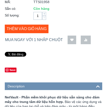
MÃ:
TTS01958
Sẵn có:
Còn hàng
+
Số lượng:
−
THÊM VÀO GIỎ HÀNG
MUA NGAY VỚI 1 NHẤP CHUỘT
Save
Description
NetVault -
Phần mềm khôi phục dữ liệu sẵn sàng cho đám
mây cho trung tâm dữ liệu hỗn hợp.
Bảo vệ các ứng dụng và
dữ liệu của bạn tại chỗ và trên đám mây - từ một bảng điều