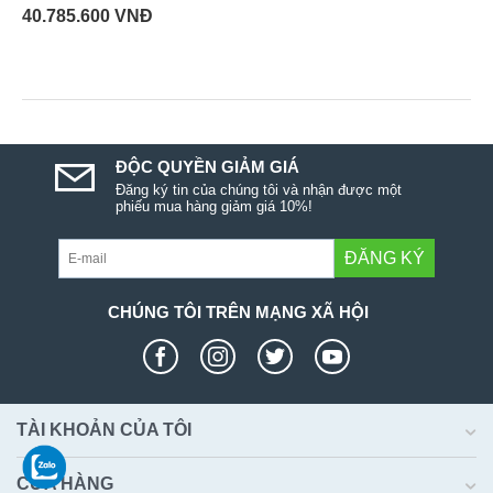
40.785.600
VNĐ
ĐỘC QUYỀN GIẢM GIÁ
Đăng ký tin của chúng tôi và nhận được một
phiếu mua hàng giảm giá 10%!
ĐĂNG KÝ
CHÚNG TÔI TRÊN MẠNG XÃ HỘI
TÀI KHOẢN CỦA TÔI
CỬA HÀNG