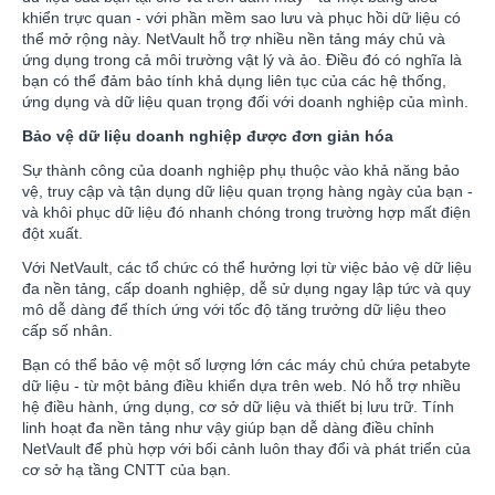
khiển trực quan - với phần mềm sao lưu và phục hồi dữ liệu có
thể mở rộng này. NetVault hỗ trợ nhiều nền tảng máy chủ và
ứng dụng trong cả môi trường vật lý và ảo. Điều đó có nghĩa là
bạn có thể đảm bảo tính khả dụng liên tục của các hệ thống,
ứng dụng và dữ liệu quan trọng đối với doanh nghiệp của mình.
Bảo vệ dữ liệu doanh nghiệp được đơn giản hóa
Sự thành công của doanh nghiệp phụ thuộc vào khả năng bảo
vệ, truy cập và tận dụng dữ liệu quan trọng hàng ngày của bạn -
và khôi phục dữ liệu đó nhanh chóng trong trường hợp mất điện
đột xuất.
Với NetVault, các tổ chức có thể hưởng lợi từ việc bảo vệ dữ liệu
đa nền tảng, cấp doanh nghiệp, dễ sử dụng ngay lập tức và quy
mô dễ dàng để thích ứng với tốc độ tăng trưởng dữ liệu theo
cấp số nhân.
Bạn có thể bảo vệ một số lượng lớn các máy chủ chứa petabyte
dữ liệu - từ một bảng điều khiển dựa trên web. Nó hỗ trợ nhiều
hệ điều hành, ứng dụng, cơ sở dữ liệu và thiết bị lưu trữ. Tính
linh hoạt đa nền tảng như vậy giúp bạn dễ dàng điều chỉnh
NetVault để phù hợp với bối cảnh luôn thay đổi và phát triển của
cơ sở hạ tầng CNTT của bạn.