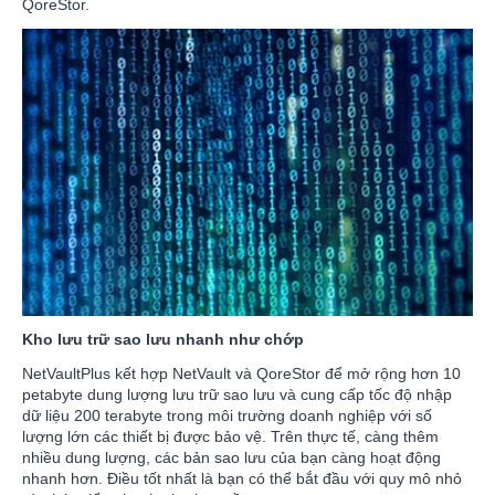
QoreStor.
Kho lưu trữ sao lưu nhanh như chớp
NetVaultPlus kết hợp NetVault và QoreStor để mở rộng hơn 10
petabyte dung lượng lưu trữ sao lưu và cung cấp tốc độ nhập
dữ liệu 200 terabyte trong môi trường doanh nghiệp với số
lượng lớn các thiết bị được bảo vệ. Trên thực tế, càng thêm
nhiều dung lượng, các bản sao lưu của bạn càng hoạt động
nhanh hơn. Điều tốt nhất là bạn có thể bắt đầu với quy mô nhỏ