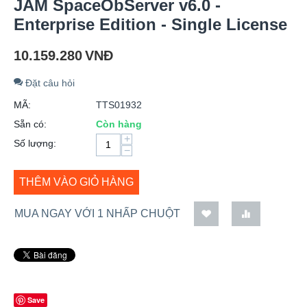
JAM SpaceObServer v6.0 -
Enterprise Edition - Single License
10.159.280
VNĐ
Đặt câu hỏi
MÃ:
TTS01932
Sẵn có:
Còn hàng
+
Số lượng:
−
THÊM VÀO GIỎ HÀNG
MUA NGAY VỚI 1 NHẤP CHUỘT
Save