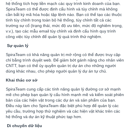
hệ thống tích hợp liền mạch các quy trình kinh doanh của bạn.
SpiraTeam có thể được định cấu hình và tùy chỉnh mà không
cần bất kỳ mã hóa hoặc tập lệnh nào. Bạn có thể tạo các thuộc
tính tùy chỉnh trong toàn bộ hệ thống, tùy chỉnh tất cả các
trường sự cố (trạng thái, mức độ ưu tiên, mức độ nghiêm trọng,
v.v.), tạo các mẫu email tùy chỉnh và định cấu hình quy trình
công việc tùy chỉnh để quản lý quá trình thử nghiệm.
Sự quản lý
SpiraTeam có khả năng quản trị mở rộng có thể được truy cập
chỉ bằng trình duyệt web. Để giảm bớt gánh nặng cho nhân viên
CNTT, bạn có thể ủy quyền quản trị dự án cho những người
dùng khác nhau, cho phép người quản lý dự án tự chủ.
Khai thác cơ sở
SpiraTeam cung cấp các tính năng quản lý đường cơ sở mạnh
mẽ cho phép bạn quản lý cấu hình mạnh mẽ và kiểm soát phiên
bản của các hiện vật trong các dự án và sản phẩm của bạn.
Điều này làm cho SpiraTeam đặc biệt phù hợp để quản lý các
yêu cầu, trường hợp thử nghiệm và các hiện vật khác trên các
hệ thống và dự án kỹ thuật phức tạp hơn.
Di chuyển dữ liệu