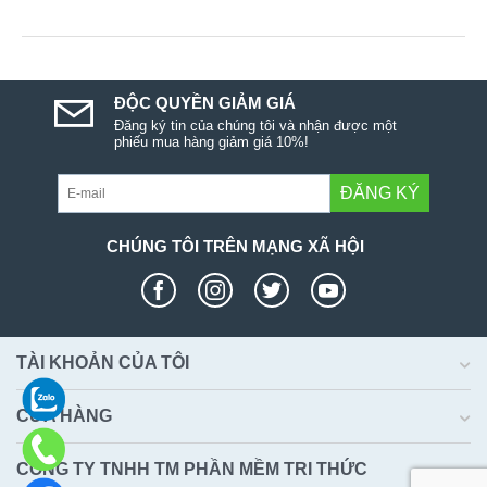
ĐỘC QUYỀN GIẢM GIÁ
Đăng ký tin của chúng tôi và nhận được một
phiếu mua hàng giảm giá 10%!
ĐĂNG KÝ
CHÚNG TÔI TRÊN MẠNG XÃ HỘI
TÀI KHOẢN CỦA TÔI
CỬA HÀNG
CÔNG TY TNHH TM PHẦN MỀM TRI THỨC