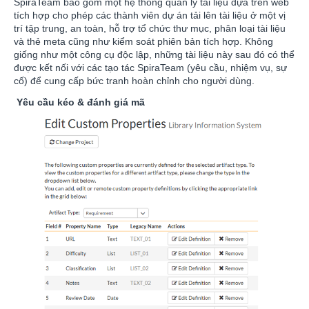
SpiraTeam bao gồm một hệ thống quản lý tài liệu dựa trên web
tích hợp cho phép các thành viên dự án tải lên tài liệu ở một vị
trí tập trung, an toàn, hỗ trợ tổ chức thư mục, phân loại tài liệu
và thẻ meta cũng như kiểm soát phiên bản tích hợp. Không
giống như một công cụ độc lập, những tài liệu này sau đó có thể
được kết nối với các tạo tác SpiraTeam (yêu cầu, nhiệm vụ, sự
cố) để cung cấp bức tranh hoàn chỉnh cho người dùng.
Yêu cầu kéo & đánh giá mã