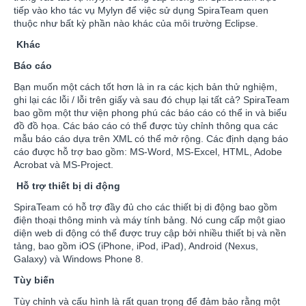
tiếp vào kho tác vụ Mylyn để việc sử dụng SpiraTeam quen
thuộc như bất kỳ phần nào khác của môi trường Eclipse.
Khác
Báo cáo
Bạn muốn một cách tốt hơn là in ra các kịch bản thử nghiệm,
ghi lại các lỗi / lỗi trên giấy và sau đó chụp lại tất cả? SpiraTeam
bao gồm một thư viện phong phú các báo cáo có thể in và biểu
đồ đồ họa. Các báo cáo có thể được tùy chỉnh thông qua các
mẫu báo cáo dựa trên XML có thể mở rộng. Các định dạng báo
cáo được hỗ trợ bao gồm: MS-Word, MS-Excel, HTML, Adobe
Acrobat và MS-Project.
Hỗ trợ thiết bị di động
SpiraTeam có hỗ trợ đầy đủ cho các thiết bị di động bao gồm
điện thoại thông minh và máy tính bảng. Nó cung cấp một giao
diện web di động có thể được truy cập bởi nhiều thiết bị và nền
tảng, bao gồm iOS (iPhone, iPod, iPad), Android (Nexus,
Galaxy) và Windows Phone 8.
Tùy biến
Tùy chỉnh và cấu hình là rất quan trọng để đảm bảo rằng một