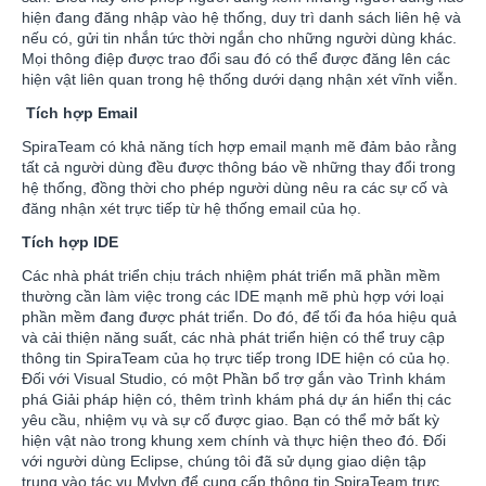
hiện đang đăng nhập vào hệ thống, duy trì danh sách liên hệ và
nếu có, gửi tin nhắn tức thời ngắn cho những người dùng khác.
Mọi thông điệp được trao đổi sau đó có thể được đăng lên các
hiện vật liên quan trong hệ thống dưới dạng nhận xét vĩnh viễn.
Tích hợp Email
SpiraTeam có khả năng tích hợp email mạnh mẽ đảm bảo rằng
tất cả người dùng đều được thông báo về những thay đổi trong
hệ thống, đồng thời cho phép người dùng nêu ra các sự cố và
đăng nhận xét trực tiếp từ hệ thống email của họ.
Tích hợp IDE
Các nhà phát triển chịu trách nhiệm phát triển mã phần mềm
thường cần làm việc trong các IDE mạnh mẽ phù hợp với loại
phần mềm đang được phát triển. Do đó, để tối đa hóa hiệu quả
và cải thiện năng suất, các nhà phát triển hiện có thể truy cập
thông tin SpiraTeam của họ trực tiếp trong IDE hiện có của họ.
Đối với Visual Studio, có một Phần bổ trợ gắn vào Trình khám
phá Giải pháp hiện có, thêm trình khám phá dự án hiển thị các
yêu cầu, nhiệm vụ và sự cố được giao. Bạn có thể mở bất kỳ
hiện vật nào trong khung xem chính và thực hiện theo đó. Đối
với người dùng Eclipse, chúng tôi đã sử dụng giao diện tập
trung vào tác vụ Mylyn để cung cấp thông tin SpiraTeam trực