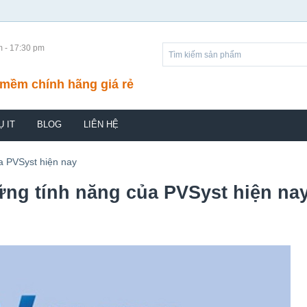
m - 17:30 pm
mềm chính hãng giá rẻ
Ụ IT
BLOG
LIÊN HỆ
a PVSyst hiện nay
ng tính năng của PVSyst hiện na