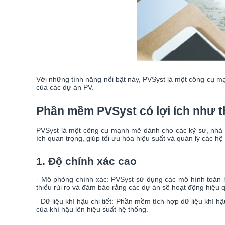
Với những tính năng nổi bật này, PVSyst là một công cụ mạn
của các dự án PV.
Phần mềm PVSyst có lợi ích như 
PVSyst là một công cụ mạnh mẽ dành cho các kỹ sư, nhà ph
ích quan trọng, giúp tối ưu hóa hiệu suất và quản lý các h
1. Độ chính xác cao
- Mô phỏng chính xác: PVSyst sử dụng các mô hình toán họ
thiểu rủi ro và đảm bảo rằng các dự án sẽ hoạt động hiệu 
- Dữ liệu khí hậu chi tiết: Phần mềm tích hợp dữ liệu khí 
của khí hậu lên hiệu suất hệ thống.