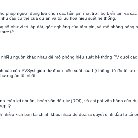
ho phép người dùng lựa chọn các tấm pin mặt trời, bộ biến tần và các
hu cầu cụ thể của dự án và tối ưu hóa hiệu suất hệ thống.
g số như vị trí lắp đặt, góc nghiêng của tấm pin, và mô phỏng bóng r
thực tế.
 từ nhiều nguồn khác nhau để mô phỏng hiệu suất hệ thống PV dưới các đ
nh xác của PVSyst giúp dự đoán hiệu suất của hệ thống, từ đó tối ưu
phương án tốt nhất.
ính toán lợi nhuận, hoàn vốn đầu tư (ROI), và chi phí vận hành của d
hợp lý.
h nhiều kịch bản tài chính khác nhau để đưa ra quyết định đầu tư tối 