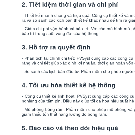
2. Tiết kiệm thời gian và chi phí
- Thiết kế nhanh chóng và hiệu quả: Công cụ thiết kế và mô
ra và so sánh các kịch bản thiết kế khác nhau để tìm ra giải
- Giảm chi phí vận hành và bảo trì: Với các mô hình mô ph
bảo trì trong suốt vòng đời của hệ thống.
3. Hỗ trợ ra quyết định
- Phân tích tài chính chi tiết: PVSyst cung cấp các công c
ràng và chi tiết giúp xác định lợi nhuận, thời gian hoàn vốn
- So sánh các kịch bản đầu tư: Phần mềm cho phép người dù
4. Tối ưu hóa thiết kế hệ thống
- Công cụ thiết kế linh hoạt: PVSyst cung cấp các công cụ
nghiêng của tấm pin. Điều này giúp tối đa hóa hiệu suất hệ
- Mô phỏng bóng râm: Phần mềm cho phép mô phỏng và phân 
giảm thiểu tổn thất năng lượng do bóng râm.
5. Báo cáo và theo dõi hiệu quả