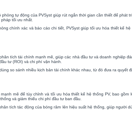
 phỏng tự động của PVSyst giúp rút ngắn thời gian cần thiết để phát t
 pháp tối ưu nhất.
ỏng chính xác và báo cáo chi tiết, PVSyst giúp tối ưu hóa thiết kế hệ 
ụ phân tích tài chính mạnh mẽ, giúp các nhà đầu tư và doanh nghiệp đá
 đầu tư (ROI) và chi phí vận hành.
ng so sánh nhiều kịch bản tài chính khác nhau, từ đó đưa ra quyết địn
 mạnh mẽ để tùy chỉnh và tối ưu hóa thiết kế hệ thống PV, bao gồm lựa 
 thống và giảm thiểu chi phí đầu tư ban đầu.
tích tác động của bóng râm lên hiệu suất hệ thống, giúp người dùng t