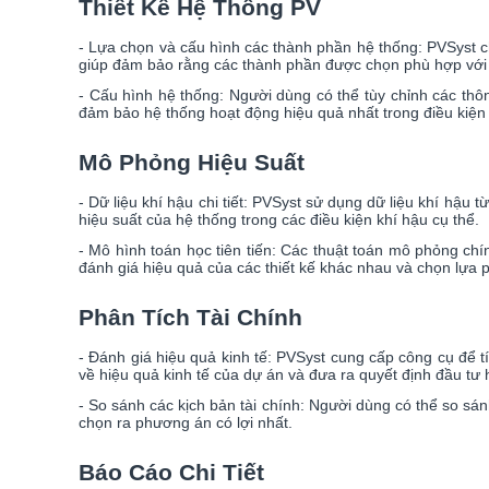
Thiết Kế Hệ Thống PV
- Lựa chọn và cấu hình các thành phần hệ thống: PVSyst c
giúp đảm bảo rằng các thành phần được chọn phù hợp với n
- Cấu hình hệ thống: Người dùng có thể tùy chỉnh các thôn
đảm bảo hệ thống hoạt động hiệu quả nhất trong điều kiện 
Mô Phỏng Hiệu Suất
- Dữ liệu khí hậu chi tiết: PVSyst sử dụng dữ liệu khí hậu
hiệu suất của hệ thống trong các điều kiện khí hậu cụ thể.
- Mô hình toán học tiên tiến: Các thuật toán mô phỏng chí
đánh giá hiệu quả của các thiết kế khác nhau và chọn lựa 
Phân Tích Tài Chính
- Đánh giá hiệu quả kinh tế: PVSyst cung cấp công cụ để t
về hiệu quả kinh tế của dự án và đưa ra quyết định đầu tư 
- So sánh các kịch bản tài chính: Người dùng có thể so sán
chọn ra phương án có lợi nhất.
Báo Cáo Chi Tiết