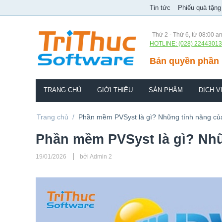
Tin tức
Phiếu quà tặng
Thứ 2 - Thứ 6, từ 08:00 a
HOTLINE: (028) 22443013
Bản quyền phần 
TRANG CHỦ
GIỚI THIỆU
SẢN PHẨM
DỊCH V
Trang chủ
/
Phần mềm PVSyst là gì? Những tính năng củ
Phần mềm PVSyst là gì? Nhữ
19/01/2026
bởi Admin 2