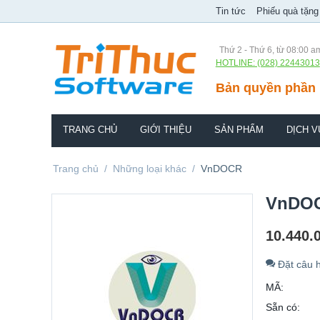
Tin tức
Phiếu quà tặng
Thứ 2 - Thứ 6, từ 08:00 a
HOTLINE: (028) 22443013
Bản quyền phần 
TRANG CHỦ
GIỚI THIỆU
SẢN PHẨM
DỊCH V
Trang chủ
/
Những loại khác
/
VnDOCR
VnDO
10.440.
Đặt câu h
MÃ:
Sẵn có: