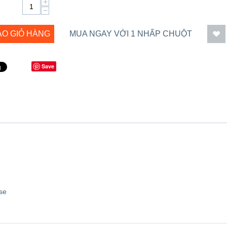
+
−
ÀO GIỎ HÀNG
MUA NGAY VỚI 1 NHẤP CHUỘT
Save
se