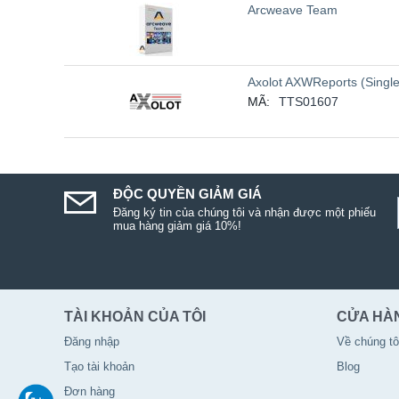
Arcweave Team
Axolot AXWReports (Single
MÃ:
TTS01607
ĐỘC QUYỀN GIẢM GIÁ
Đăng ký tin của chúng tôi và nhận được một phiếu
mua hàng giảm giá 10%!
TÀI KHOẢN CỦA TÔI
CỬA HÀ
Đăng nhập
Về chúng tô
Tạo tài khoản
Blog
Đơn hàng