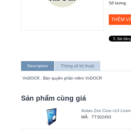
Số lượng:
THÊM V
Description
Thông số kỹ thuật
VnDOCR , Bản quyền phần mềm VnDOCR
Sản phẩm cùng giá
Actian Zen Core v13 Licen
MÃ:
TTS02493