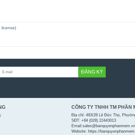
 license)
ĐĂNG KÝ
NG
CÔNG TY TNHH TM PHẦN 
Địa chỉ: 493/28 Lê Đức Thọ, Phườn
i
SĐT: +84 (028) 22443013
Email:sales@banquyenphanmem.v
Website: https://banquyenphanmem