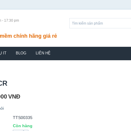
m - 17:30 pm
mềm chính hãng giá rẻ
Ụ IT
BLOG
LIÊN HỆ
CR
000
VNĐ
ỏi
TTS00335
Còn hàng