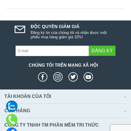
ĐỘC QUYỀN GIẢM GIÁ
Đăng ký tin của chúng tôi và nhận được một
phiếu mua hàng giảm giá 10%!
ĐĂNG KÝ
CHÚNG TÔI TRÊN MẠNG XÃ HỘI
TÀI KHOẢN CỦA TÔI
CỬA HÀNG
CÔNG TY TNHH TM PHẦN MỀM TRI THỨC