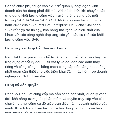
Các tổ chức phụ thuộc vào SAP để quản lý hoạt động kinh
doanh của họ đang phải đối mặt với thách thức khi chuyển các
ứng dụng khối lượng công việc truyền thống sang các môi
trường SAP HANA và SAP S / 4HANA ngày nay trước thời hạn
năm 2027 của SAP. Red Hat Enterprise Linux cho Giải pháp
SAP kết hợp độ tin cậy, khả năng mở rộng và hiệu suất của
Linux với các công nghệ đáp ứng các yêu cầu cụ thể của khối
lượng công việc SAP.
Đám mây kết hợp bắt đầu với Linux
Red Hat Enterprise Linux hỗ trợ khả năng triển khai và chạy các
ứng dụng ở bất kỳ đâu — từ vật lý và ảo, đến các đám mây
riêng và công cộng — bằng cách cung cấp nền tảng hoạt động
nhất quán cần thiết cho việc triển khai đám mây hỗn hợp doanh
nghiệp và CNTT hiện đại.
Đăng ký độc quyền
Đăng ký Red Hat cung cấp mã sẵn sàng sản xuất, quản lý vòng
đời, khả năng tương tác phần mềm và quyền truy cập vào các
chuyên gia và công cụ để giúp bạn điều hành doanh nghiệp của
mình. Khách hàng hiện tại có thể tận dụng các hỗ trợ về bảo
mật, hiệu suất và tự động hóa ngay lập tức.