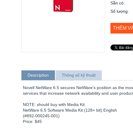
Sẵn có:
Số lượng:
THÊM V
Description
Thông số kỹ thuật
Novell NetWare 6.5 secures NetWare's position as the most r
services that increase network availability and user produc
NOTE: should buy with Media Kit
NetWare 6.5 Software Media Kit (128+ bit) English
(#892-000245-001)
Price: $45