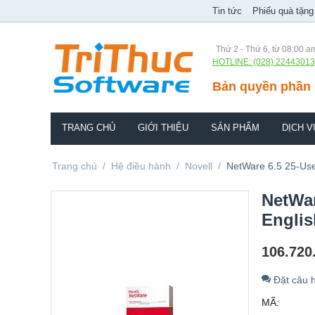
Tin tức
Phiếu quà tặng
Thứ 2 - Thứ 6, từ 08:00 a
HOTLINE: (028) 22443013
Bản quyền phần 
TRANG CHỦ
GIỚI THIỆU
SẢN PHẨM
DỊCH V
Trang chủ
/
Hệ điều hành
/
Novell
/
NetWare 6.5 25-User
NetWar
Englis
106.720
Đặt câu h
MÃ: