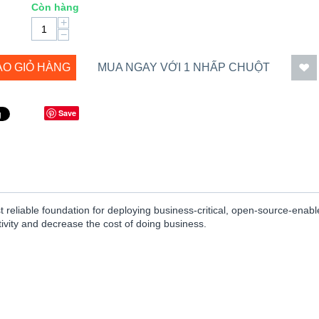
Còn hàng
+
−
ÀO GIỎ HÀNG
MUA NGAY VỚI 1 NHẤP CHUỘT
Save
eliable foundation for deploying business-critical, open-source-enabled
tivity and decrease the cost of doing business.