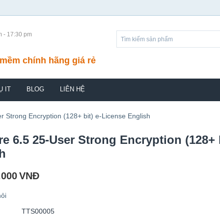
m - 17:30 pm
mềm chính hãng giá rẻ
Ụ IT
BLOG
LIÊN HỆ
 Strong Encryption (128+ bit) e-License English
e 6.5 25-User Strong Encryption (128+ 
h
.000
VNĐ
ỏi
TTS00005