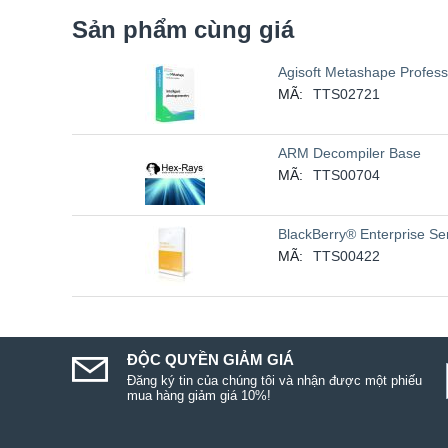
Sản phẩm cùng giá
Agisoft Metashape Professi
MÃ:
TTS02721
ARM Decompiler Base
MÃ:
TTS00704
BlackBerry® Enterprise Ser
MÃ:
TTS00422
ĐỘC QUYỀN GIẢM GIÁ
Đăng ký tin của chúng tôi và nhận được một phiếu
mua hàng giảm giá 10%!