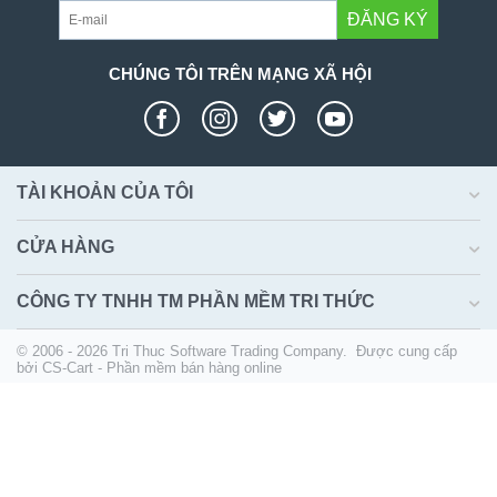
ĐĂNG KÝ
CHÚNG TÔI TRÊN MẠNG XÃ HỘI
TÀI KHOẢN CỦA TÔI
CỬA HÀNG
CÔNG TY TNHH TM PHẦN MỀM TRI THỨC
© 2006 - 2026 Tri Thuc Software Trading Company. Được cung cấp
bởi
CS-Cart - Phần mềm bán hàng online