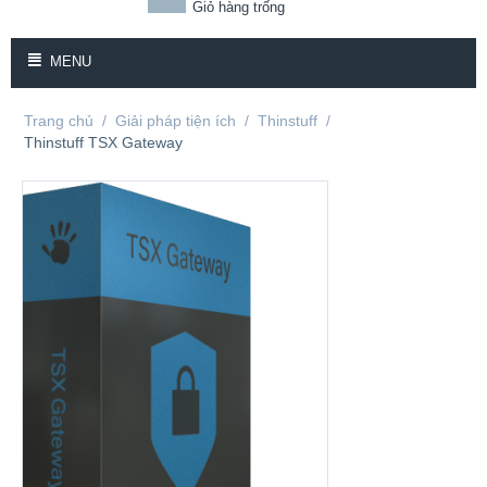
Giỏ hàng trống
MENU
Trang chủ
/
Giải pháp tiện ích
/
Thinstuff
/
Thinstuff TSX Gateway