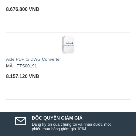
8.676.800
VNĐ
Aide PDF to DWG Converter
MÃ:
TTS00191
8.157.120
VNĐ
ĐỘC QUYỀN GIẢM GIÁ
Đăng ký tin của chúng tôi và nhận được một
phiếu mua hàng giảm giá 10%!