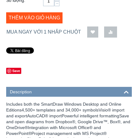
Số lượng:
−
THÊM VÀO GIỎ HÀNG
MUA NGAY VỚI 1 NHẤP CHUỘT
Save
Description
Includes both the SmartDraw Windows Desktop and Online
Editions4,500+ templates and 34,000+ symbolsVisio® import
and exportAutoCAD® importPowerful intelligent formattingSave
and open diagrams from Dropbox®, Google Drive™, Box®, and
OneDrive®Integration with Microsoft Office® and
PowerPoint®Project management with MS Project®