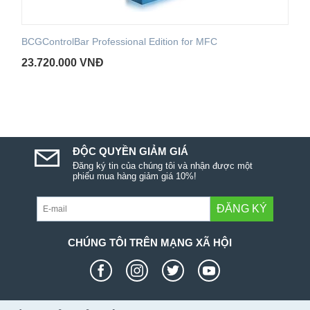
BCGControlBar Professional Edition for MFC
23.720.000
VNĐ
ĐỘC QUYỀN GIẢM GIÁ
Đăng ký tin của chúng tôi và nhận được một
phiếu mua hàng giảm giá 10%!
ĐĂNG KÝ
CHÚNG TÔI TRÊN MẠNG XÃ HỘI