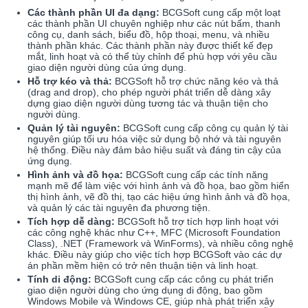
Các thành phần UI đa dạng:
BCGSoft cung cấp một loạt
các thành phần UI chuyên nghiệp như các nút bấm, thanh
công cụ, danh sách, biểu đồ, hộp thoại, menu, và nhiều
thành phần khác. Các thành phần này được thiết kế đẹp
mắt, linh hoạt và có thể tùy chỉnh để phù hợp với yêu cầu
giao diện người dùng của ứng dụng.
Hỗ trợ kéo và thả:
BCGSoft hỗ trợ chức năng kéo và thả
(drag and drop), cho phép người phát triển dễ dàng xây
dựng giao diện người dùng tương tác và thuận tiện cho
người dùng.
Quản lý tài nguyên:
BCGSoft cung cấp công cụ quản lý tài
nguyên giúp tối ưu hóa việc sử dụng bộ nhớ và tài nguyên
hệ thống. Điều này đảm bảo hiệu suất và đáng tin cậy của
ứng dụng.
Hình ảnh và đồ họa:
BCGSoft cung cấp các tính năng
mạnh mẽ để làm việc với hình ảnh và đồ họa, bao gồm hiển
thị hình ảnh, vẽ đồ thị, tạo các hiệu ứng hình ảnh và đồ họa,
và quản lý các tài nguyên đa phương tiện.
Tích hợp dễ dàng:
BCGSoft hỗ trợ tích hợp linh hoạt với
các công nghệ khác như C++, MFC (Microsoft Foundation
Class), .NET (Framework và WinForms), và nhiều công nghệ
khác. Điều này giúp cho việc tích hợp BCGSoft vào các dự
án phần mềm hiện có trở nên thuận tiện và linh hoạt.
Tính di động:
BCGSoft cung cấp các công cụ phát triển
giao diện người dùng cho ứng dụng di động, bao gồm
Windows Mobile và Windows CE, giúp nhà phát triển xây