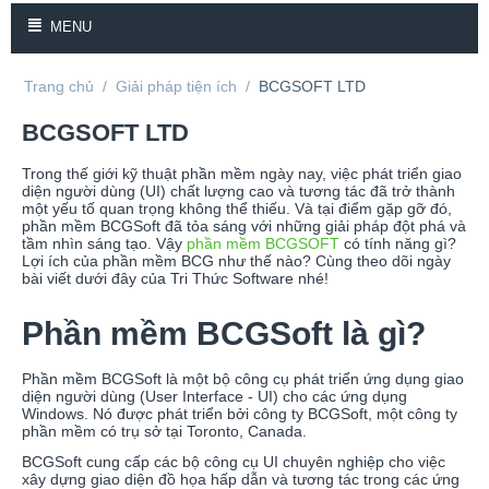
MENU
Trang chủ
/
Giải pháp tiện ích
/
BCGSOFT LTD
BCGSOFT LTD
Trong thế giới kỹ thuật phần mềm ngày nay, việc phát triển giao
diện người dùng (UI) chất lượng cao và tương tác đã trở thành
một yếu tố quan trọng không thể thiếu. Và tại điểm gặp gỡ đó,
phần mềm BCGSoft đã tỏa sáng với những giải pháp đột phá và
tầm nhìn sáng tạo. Vậy
phần mềm BCGSOFT
có tính năng gì?
Lợi ích của phần mềm BCG như thế nào? Cùng theo dõi ngày
bài viết dưới đây của Tri Thức Software nhé!
Phần mềm BCGSoft là gì?
Phần mềm BCGSoft là một bộ công cụ phát triển ứng dụng giao
diện người dùng (User Interface - UI) cho các ứng dụng
Windows. Nó được phát triển bởi công ty BCGSoft, một công ty
phần mềm có trụ sở tại Toronto, Canada.
BCGSoft cung cấp các bộ công cụ UI chuyên nghiệp cho việc
xây dựng giao diện đồ họa hấp dẫn và tương tác trong các ứng