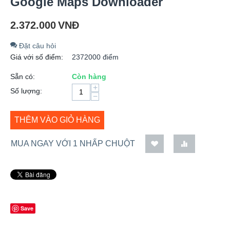
Google Maps Downloader
2.372.000
VNĐ
Đặt câu hỏi
Giá với số điểm:
2372000 điểm
Sẵn có:
Còn hàng
+
Số lượng:
−
THÊM VÀO GIỎ HÀNG
MUA NGAY VỚI 1 NHẤP CHUỘT
Save