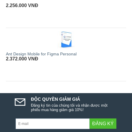
2.256.000
VNĐ
Ant Design Mobile for Figma Personal
2.372.000
VNĐ
ĐỘC QUYỀN GIẢM GIÁ
Đăng ký tin của chúng tôi và nhận được một
phiếu mua hàng giảm giá 10%!
ĐĂNG KÝ