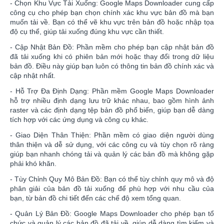
- Chọn Khu Vực Tải Xuống: Google Maps Downloader cung cấp
công cụ cho phép bạn chọn chính xác khu vực bản đồ mà bạn
muốn tải về. Bạn có thể vẽ khu vực trên bản đồ hoặc nhập tọa
độ cụ thể, giúp tải xuống đúng khu vực cần thiết.
- Cập Nhật Bản Đồ: Phần mềm cho phép bạn cập nhật bản đồ
đã tải xuống khi có phiên bản mới hoặc thay đổi trong dữ liệu
bản đồ. Điều này giúp bạn luôn có thông tin bản đồ chính xác và
cập nhật nhất.
- Hỗ Trợ Đa Định Dạng: Phần mềm Google Maps Downloader
hỗ trợ nhiều định dạng lưu trữ khác nhau, bao gồm hình ảnh
raster và các định dạng tệp bản đồ phổ biến, giúp bạn dễ dàng
tích hợp với các ứng dụng và công cụ khác.
- Giao Diện Thân Thiện: Phần mềm có giao diện người dùng
thân thiện và dễ sử dụng, với các công cụ và tùy chọn rõ ràng
giúp bạn nhanh chóng tải và quản lý các bản đồ mà không gặp
phải khó khăn.
- Tùy Chỉnh Quy Mô Bản Đồ: Bạn có thể tùy chỉnh quy mô và độ
phân giải của bản đồ tải xuống để phù hợp với nhu cầu của
bạn, từ bản đồ chi tiết đến các chế độ xem tổng quan.
- Quản Lý Bản Đồ: Google Maps Downloader cho phép bạn tổ
chức và quản lý các bản đồ đã tải về, giúp dễ dàng tìm kiếm và