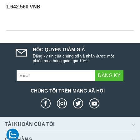
1.642.560
VNĐ
ĐỘC QUYỀN GIẢM GIÁ
Đăng ký tin của chúng tôi và nhận được một
phiếu mua hàng giảm giá 10%!
ĐĂNG KÝ
CHÚNG TÔI TRÊN MẠNG XÃ HỘI
TÀI KHOẢN CỦA TÔI
CỬA HÀNG