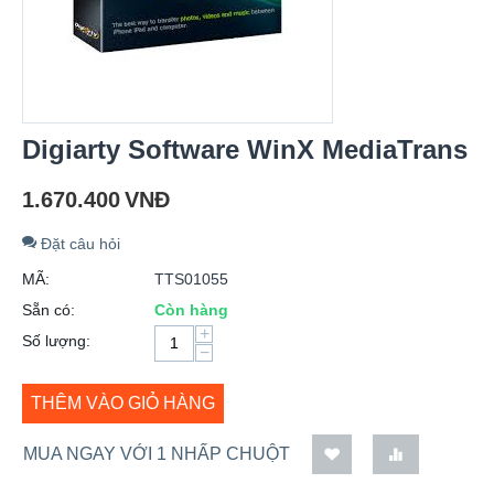
Digiarty Software WinX MediaTrans
1.670.400
VNĐ
Đặt câu hỏi
MÃ:
TTS01055
Sẵn có:
Còn hàng
+
Số lượng:
−
THÊM VÀO GIỎ HÀNG
MUA NGAY VỚI 1 NHẤP CHUỘT