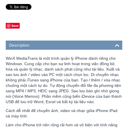
Save
Description
WinX MediaTrans là một trình quản lý iPhone dành riêng cho
Windows. Cung cấp cho bạn sự linh hoạt trong việc đồng bộ
hóa và quản lý nhạc, danh sách phát cũng như tài liệu. Xuất và
sao lưu ảnh / video vào PC một cách chọn lọc. Di chuyển nhạc
không phải iTunes sang iPhone của bạn. Tạo / thêm / xóa nhạc
chuông một cách tự do. Tự động chuyển đổi file đa phương tiện
sang MP4 / MP3, HEIC sang JPEG. Sao lưu bản ghi nhớ giọng
nói (Voice Memos). Phần mềm cũng biến iDevice của bạn thành
USB để lưu trữ Word, Excel và bất kỳ tài liệu nào.
Cách dễ nhất để chuyển ảnh, video và nhạc giữa iPhone iPad
và máy tính.
Làm cho iPhone trở nên rộng rãi hơn và vô biên với tính năng