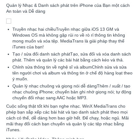
Quản lý Nhạc & Danh sách phát trên iPhone của Bạn một cách
An toàn và Dễ dàng
Truyền nhạc hai chiềuTruyền nhạc giữa iOS 13 GM và
Windows OS mà không gặp rủi ro về rò rỉ thông tin không
mong muốn và xóa tệp. MediaTrans là giải pháp thay thế
iTunes của bạn!
Tạo / sửa đổi danh sách phátTạo, sửa đổi và xóa danh sách
phát. Thêm và quản lý các bài hát bằng cách kéo và thả.
Chỉnh sửa thông tin về nghệ sĩ và albumChỉnh sửa và sửa
tên người chơi và album và thông tin ở chế độ hàng loạt theo
ý muốn.
Quản lý nhạc chuông và giọng nói dễ dàngThêm / xuất / tạo
nhạc chuông iPhone; chuyển bản ghi nhớ giọng nói; tự động
chuyển đổi nhạc sang AAC hoặc MP3.
Cuộc sống thật tốt khi bạn nghe nhạc. WinX MediaTrans cho
phép bạn sắp xếp các bài hát và tạo danh sách phát theo mọi
cách có thể, dễ dàng hơn bao giờ hết. Để chạy, hoặc ngủ. Mãi
mãi thay đổi cách bạn chuyển và quản lý các tệp nhạc bằng
iTunes.