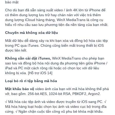
bảo mật
Cho dù bạn đã sẵn sàng xuất video / ảnh 4K lớn từ iPhone để
có thêm dung lượng lưu trữ hay chán nản với việc trả thêm
dung lượng iCloud hàng tháng, WinX MediaTrans là công cụ
hiểu rõ nhu cầu sao lưu phương tiện đa nền tảng của bạn nhất.
Chuyển mà không xóa dữ liệu
Mất dữ liệu dễ dàng xảy ra khi bạn xóa và đồng bộ hóa các tệp
trong PC qua iTunes. Chúng cũng biến mất trong thiết bị iOS
được liên kết.
Không cần cài đặt iTunes,
WinX MediaTrans cho phép bạn
sao lưu và đồng bộ hóa nội dung đa phương tiện giữa iPhone /
iPad và PC một cách rộng rãi hoặc có chọn lọc với dữ liệu
không bị xóa. [Hỗ trợ iOS 14]
Loại bỏ rò rỉ tệp bằng mã hóa
Mật khẩu bảo vệ
video ảnh của bạn với mã hóa không thể phá
vỡ, bao gồm. 256-bit AES, 1024-bit RSA, PBKDF2, Argon2.
√ Mã hóa các tệp ảnh và video được truyền từ iOS sang PC. √
Mã hóa hàng loạt hoặc chọn lọc ảnh và video cục bộ trong đĩa
cứng. √ Ngăn chặn cuộc tấn công vũ phu bẻ khóa mật khẩu.