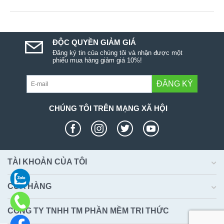
ĐỘC QUYỀN GIẢM GIÁ
Đăng ký tin của chúng tôi và nhận được một
phiếu mua hàng giảm giá 10%!
ĐĂNG KÝ
CHÚNG TÔI TRÊN MẠNG XÃ HỘI
TÀI KHOẢN CỦA TÔI
CỬA HÀNG
CÔNG TY TNHH TM PHẦN MỀM TRI THỨC