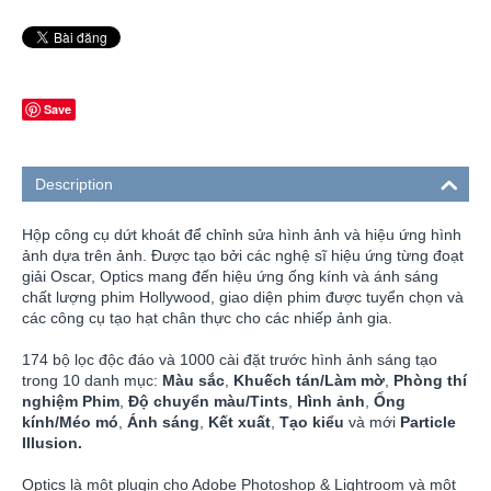
Save
Description
Hộp công cụ dứt khoát để chỉnh sửa hình ảnh và hiệu ứng hình
ảnh dựa trên ảnh. Được tạo bởi các nghệ sĩ hiệu ứng từng đoạt
giải Oscar, Optics mang đến hiệu ứng ống kính và ánh sáng
chất lượng phim Hollywood, giao diện phim được tuyển chọn và
các công cụ tạo hạt chân thực cho các nhiếp ảnh gia.
174 bộ lọc độc đáo và 1000 cài đặt trước hình ảnh sáng tạo
trong 10 danh mục:
Màu sắc
,
Khuếch tán/Làm mờ
,
Phòng thí
nghiệm Phim
,
Độ chuyển màu/Tints
,
Hình ảnh
,
Ống
kính/Méo mó
,
Ánh sáng
,
Kết xuất
,
Tạo kiểu
và mới
Particle
Illusion.
Optics là một plugin cho Adobe Photoshop & Lightroom và một