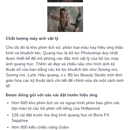
Chất lượng máy ảnh vật lý
Cho dù đó là kho phim lịch sử, phân loại màu hay hiệu ứng thấu
kính và khuếch tán, Quang học là bộ lọc Photoshop duy nhất
được thiết kế để mô phỏng các đặc tính vật lý của bộ lọc máy
ảnh quang học. Thêm vẻ đẹp và chiều sâu cho hình ảnh kỹ
thuật số của bạn bằng các bộ lọc khuếch tán như Sương mù,
Sương mù, Lưới, Hào quang, v.v. Bộ lọc Beauty Studio mới đơn
giản hóa các kỹ thuật tách chi tiết để chỉnh sửa da một cách tinh
tế!
Được đóng gói với các cài đặt trước hiệu ứng
Hơn 600 kho phim lịch sử và ngoại hình phim bao gồm các
lớp màu từ các bộ phim nổi tiếng của Hollywood
126 cài đặt trước lóa ống kính quang học từ Boris FX
Sapphire
Hơn 800 kiểu chiếu sáng Gobo