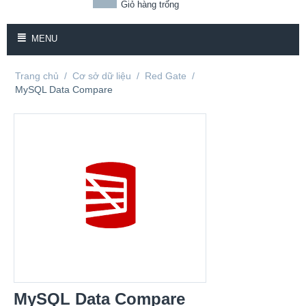
Giỏ hàng trống
MENU
Trang chủ
/
Cơ sở dữ liệu
/
Red Gate
/
MySQL Data Compare
MySQL Data Compare