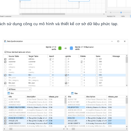
ch sử dụng công cụ mô hình và thiết kế cơ sở dữ liệu phức tạp.