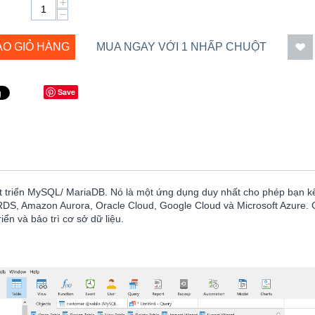
+
−
ÀO GIỎ HÀNG
MUA NGAY VỚI 1 NHẤP CHUỘT
Save
hát triển MySQL/ MariaDB. Nó là một ứng dụng duy nhất cho phép bạn k
DS, Amazon Aurora, Oracle Cloud, Google Cloud và Microsoft Azure. 
ển và bảo trì cơ sở dữ liệu.