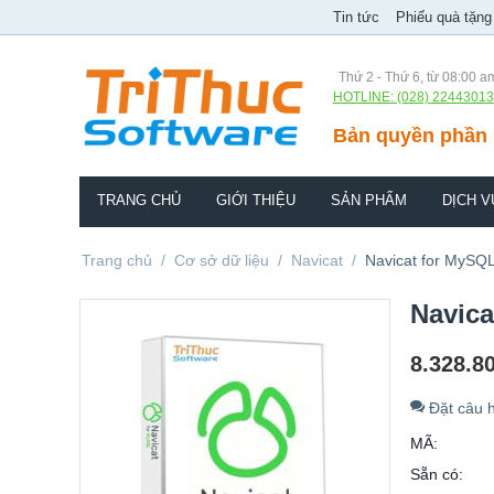
Tin tức
Phiếu quà tặng
Thứ 2 - Thứ 6, từ 08:00 a
HOTLINE: (028) 22443013
Bản quyền phần 
TRANG CHỦ
GIỚI THIỆU
SẢN PHẨM
DỊCH V
Trang chủ
/
Cơ sở dữ liệu
/
Navicat
/
Navicat for MySQ
Navica
8.328.8
Đặt câu h
MÃ:
Sẵn có: