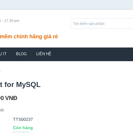
m - 17:30 pm
mềm chính hãng giá rẻ
Ụ IT
BLOG
LIÊN HỆ
L
t for MySQL
00
VNĐ
ỏi
TTS00237
Còn hàng