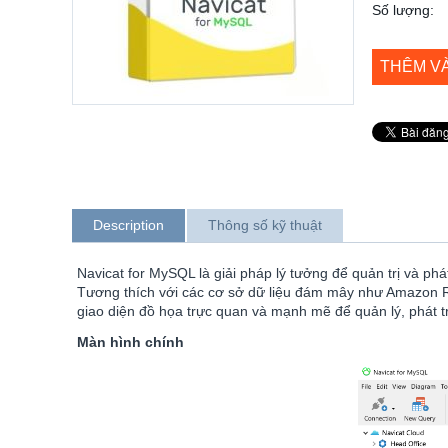
Số lượng:
THÊM V
Description
Thông số kỹ thuật
Navicat for MySQL là giải pháp lý tưởng để quản trị và p
Tương thích với các cơ sở dữ liệu đám mây như Amazon R
giao diện đồ họa trực quan và mạnh mẽ để quản lý, phát tri
Màn hình chính