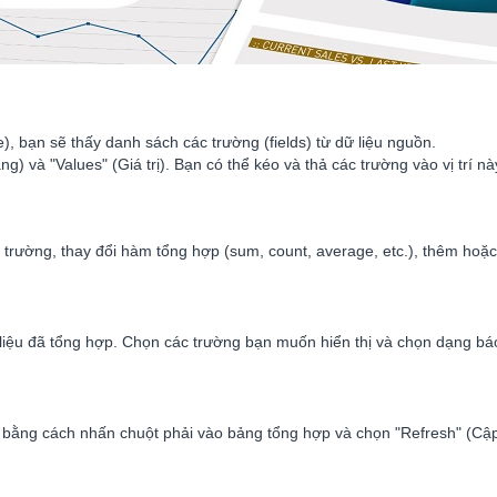
), bạn sẽ thấy danh sách các trường (fields) từ dữ liệu nguồn.
và "Values" (Giá trị). Bạn có thể kéo và thả các trường vào vị trí nà
trường, thay đổi hàm tổng hợp (sum, count, average, etc.), thêm hoặc 
liệu đã tổng hợp. Chọn các trường bạn muốn hiển thị và chọn dạng báo c
le bằng cách nhấn chuột phải vào bảng tổng hợp và chọn "Refresh" (Cập