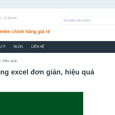
m - 17:30 pm
mềm chính hãng giá rẻ
Ụ IT
BLOG
LIÊN HỆ
n, hiệu quả
ong excel đơn giản, hiệu quả