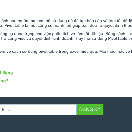
 cách bạn muốn, bạn có thể sử dụng nó để tạo báo cáo và tóm tắt dữ liệ
. Pivot table là một công cụ mạnh mẽ giúp bạn đưa ra quyết định thôn
công cụ quan trọng cho việc phân tích và tóm tắt dữ liệu. Bằng cách chuẩ
ỗ trợ công việc và quyết định kinh doanh. Hãy thử sử dụng PivotTable 
êm về cách sử dụng pivot table trong excel hiệu quả. Mọi thắc mắc về
t động
hông?
ĐĂNG KÝ