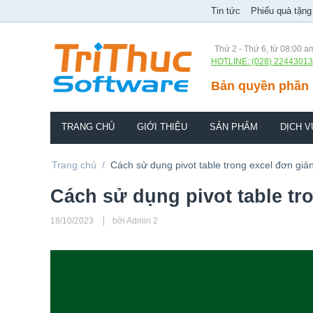
Tin tức
Phiếu quà tặng
Thứ 2 - Thứ 6, từ 08:00 a
HOTLINE: (028) 22443013
Bản quyền phần 
TRANG CHỦ
GIỚI THIỆU
SẢN PHẨM
DỊCH V
Trang chủ
/
Cách sử dụng pivot table trong excel đơn giả
Cách sử dụng pivot table tr
18/10/2023
bởi Admin 2