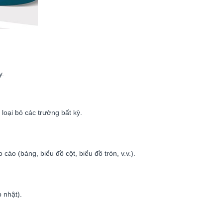
y.
loại bỏ các trường bất kỳ.
áo (bảng, biểu đồ cột, biểu đồ tròn, v.v.).
 nhật).