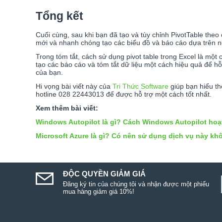
Tổng kết
Cuối cùng, sau khi bạn đã tạo và tùy chỉnh PivotTable theo
mới và nhanh chóng tạo các biểu đồ và báo cáo dựa trên nó
Trong tóm tắt, cách sử dụng pivot table trong Excel là một 
tạo các báo cáo và tóm tắt dữ liệu một cách hiệu quả để h
của bạn.
Hi vọng bài viết này của
Tri Thức Software
giúp bạn hiểu th
hotline 028 22443013 để được hỗ trợ một cách tốt nhất.
Xem thêm bài viết:
Windows Autopilot là gì? Cách Windows Autopilot hoạ
Microsoft Azure là gì? Có nên sử dụng dịch vụ này k
ĐỘC QUYỀN GIẢM GIÁ
Đăng ký tin của chúng tôi và nhận được một phiếu
mua hàng giảm giá 10%!