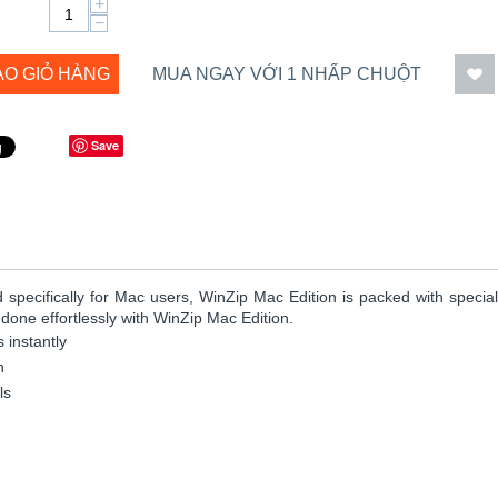
+
−
ÀO GIỎ HÀNG
MUA NGAY VỚI 1 NHẤP CHUỘT
Save
ecifically for Mac users, WinZip Mac Edition is packed with special
done effortlessly with WinZip Mac Edition.
 instantly
n
ls