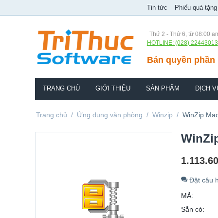
Tin tức
Phiếu quà tặng
Thứ 2 - Thứ 6, từ 08:00 a
HOTLINE: (028) 22443013
Bản quyền phần 
TRANG CHỦ
GIỚI THIỆU
SẢN PHẨM
DỊCH V
Trang chủ
/
Ứng dụng văn phòng
/
Winzip
/
WinZip Mac
WinZi
1.113.6
Đặt câu h
MÃ:
Sẵn có: