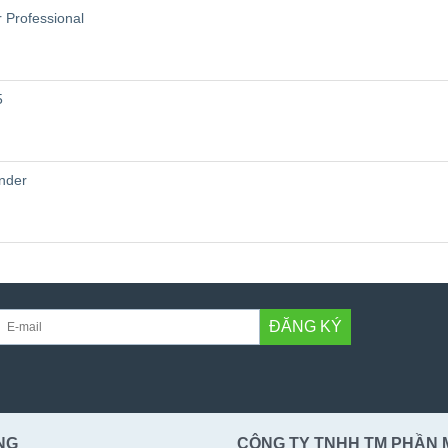
 Professional
5
nder
ĐĂNG KÝ
NG
CÔNG TY TNHH TM PHẦN 