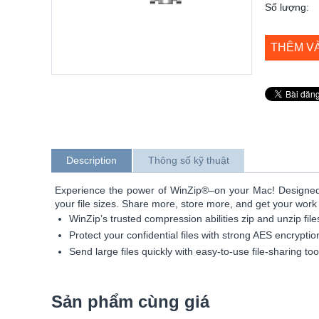
Số lượng:
THÊM V
Description
Thông số kỹ thuật
Experience the power of WinZip®–on your Mac! Designed sp
your file sizes. Share more, store more, and get your work 
WinZip’s trusted compression abilities zip and unzip files
Protect your confidential files with strong AES encryptio
Send large files quickly with easy-to-use file-sharing too
Sản phẩm cùng giá