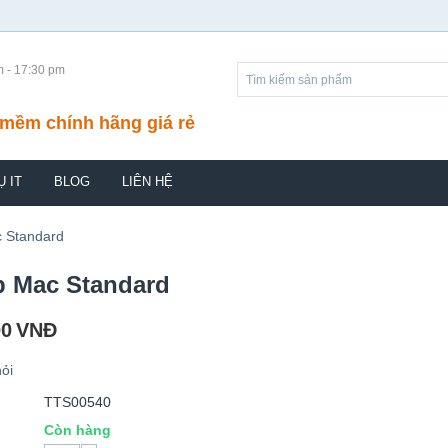
m - 17:30 pm
mềm chính hãng giá rẻ
Ụ IT
BLOG
LIÊN HỆ
 Standard
p Mac Standard
00
VNĐ
ỏi
TTS00540
Còn hàng