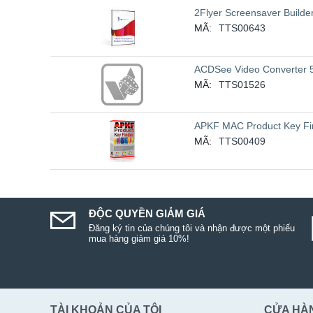
2Flyer Screensaver Builder
MÃ:
TTS00643
ACDSee Video Converter 
MÃ:
TTS01526
APKF MAC Product Key Fi
MÃ:
TTS00409
ĐỘC QUYỀN GIẢM GIÁ
Đăng ký tin của chúng tôi và nhận được một phiếu
mua hàng giảm giá 10%!
TÀI KHOẢN CỦA TÔI
CỬA HÀ