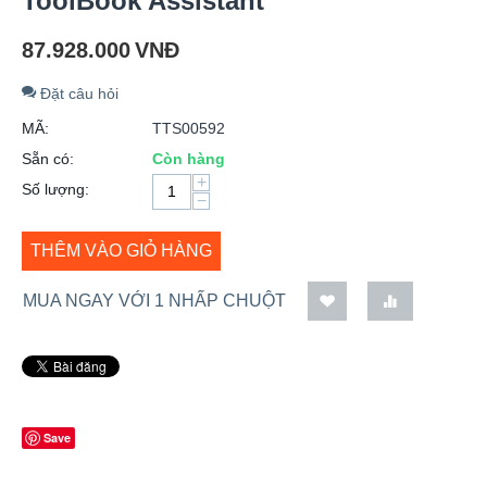
ToolBook Assistant
87.928.000
VNĐ
Đặt câu hỏi
MÃ:
TTS00592
Sẵn có:
Còn hàng
+
Số lượng:
−
THÊM VÀO GIỎ HÀNG
MUA NGAY VỚI 1 NHẤP CHUỘT
Save