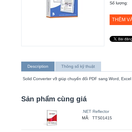
Số lượng:
THÊM V
Description
Thông số kỹ thuật
Solid Converter v9 giúp chuyển đổi PDF sang Word, Excel v
Sản phẩm cùng giá
.NET Reflector
MÃ:
TTS01415