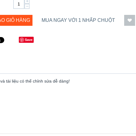
+
−
ÀO GIỎ HÀNG
MUA NGAY VỚI 1 NHẤP CHUỘT
Save
à tài liệu có thể chỉnh sửa dễ dàng!