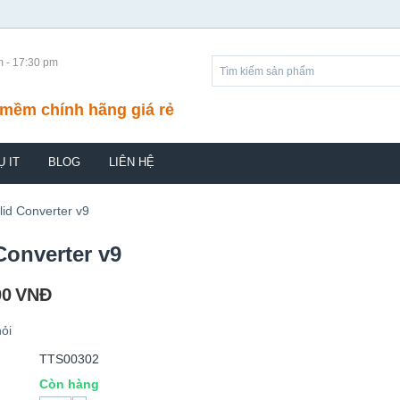
m - 17:30 pm
mềm chính hãng giá rẻ
Ụ IT
BLOG
LIÊN HỆ
lid Converter v9
Converter v9
00
VNĐ
ỏi
TTS00302
Còn hàng