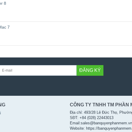
er 8
Mac 7
ĐĂNG KÝ
NG
CÔNG TY TNHH TM PHẦN 
Địa chỉ: 493/28 Lê Đức Thọ, Phườn
i
SĐT: +84 (028) 22443013
Email:sales@banquyenphanmem.v
Website: https://banquyenphanmem