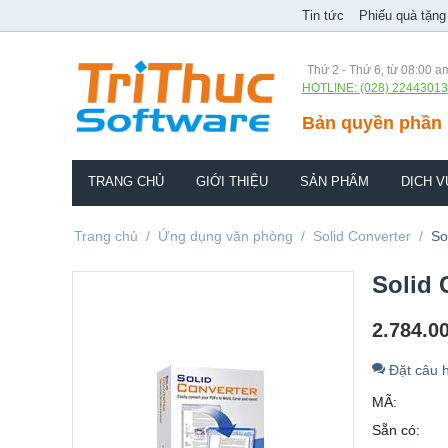
Tin tức
Phiếu quà tặng
Thứ 2 - Thứ 6, từ 08:00 a
HOTLINE: (028) 22443013
Bản quyền phần 
TRANG CHỦ
GIỚI THIỆU
SẢN PHẨM
DỊCH V
Trang chủ
/
Ứng dụng văn phòng
/
Solid Converter
/
So
Solid 
2.784.0
Đặt câu h
MÃ:
Sẵn có: