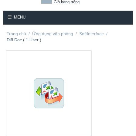
Giỏ hàng trống
MENU
Trang chủ
/
Ứng dụng văn phòng
/
SoftInterface
/
Diff Doc ( 1 User )