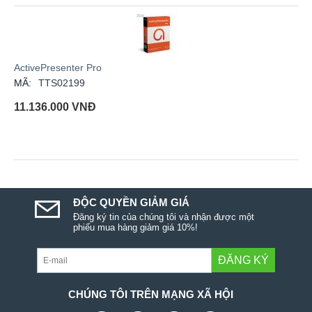
ActivePresenter Pro
MÃ:
TTS02199
11.136.000
VNĐ
ĐỘC QUYỀN GIẢM GIÁ
Đăng ký tin của chúng tôi và nhận được một
phiếu mua hàng giảm giá 10%!
ĐĂNG KÝ
CHÚNG TÔI TRÊN MẠNG XÃ HỘI