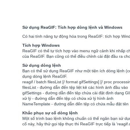
Sử dụng ReaGIF: Tích hợp dòng lệnh và Windows
Có hai tính năng tự động hóa trong ReaGIF: tích hợp Win
Tích hợp Windows
ReaGIF có thể tự tích hợp vào menu ngữ cảnh khi nhấp ch
của ReaGIF. Bạn cũng có thể điều chỉnh cài đặt đầu ra cho 
Sử dụng dòng lệnh
Bạn có thể sử dụng ReaGIF như một tiện ích dòng lệnh (cons
dụng dòng lệnh ReaGIF.
reagif / batch filesList [/ format gifSettings] [/ proc proces
filesList - đường dẫn đến tệp liệt kê các hình ảnh đầu vào
gifSettings - đường dẫn đến tệp chứa cài đặt định dạng G
xử lý - đường dẫn đến tệp có chứa xử lý hình ảnh
NameTemplate - đường dẫn đến tệp có chứa mẫu đặt tên
Khắc phục sự cố dòng lệnh
Một số trình bao lệnh không chuẩn có thể ngăn bạn sử dụ
cố này, hãy thử gọi tệp thực thi ReaGIF trực tiếp là 'reag