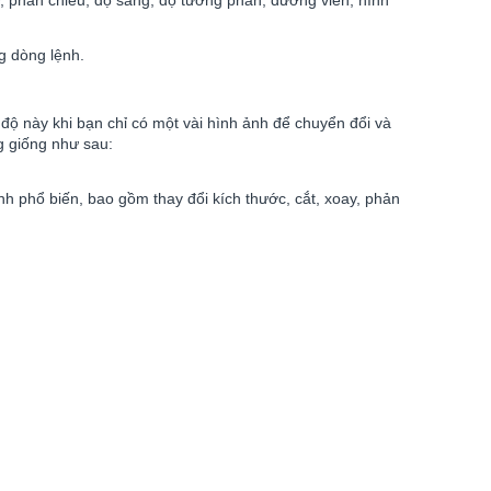
y, phản chiếu, độ sáng, độ tương phản, đường viền, hình
g dòng lệnh.
ộ này khi bạn chỉ có một vài hình ảnh để chuyển đổi và
g giống như sau:
h phổ biến, bao gồm thay đổi kích thước, cắt, xoay, phản