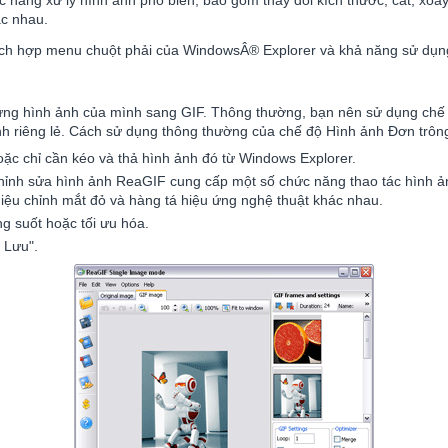
c năng xử lý hình ảnh phổ biến, bao gồm thay đổi kích thước, cắt, xoa
ác nhau.
tích hợp menu chuột phải của WindowsÂ® Explorer và khả năng sử dụn
ừng hình ảnh của mình sang GIF. Thông thường, bạn nên sử dụng chế đ
h riêng lẻ. Cách sử dụng thông thường của chế độ Hình ảnh Đơn trôn
c chỉ cần kéo và thả hình ảnh đó từ Windows Explorer.
chỉnh sửa hình ảnh ReaGIF cung cấp một số chức năng thao tác hình ản
iệu chỉnh mắt đỏ và hàng tá hiệu ứng nghệ thuật khác nhau.
ng suốt hoặc tối ưu hóa.
 Lưu".