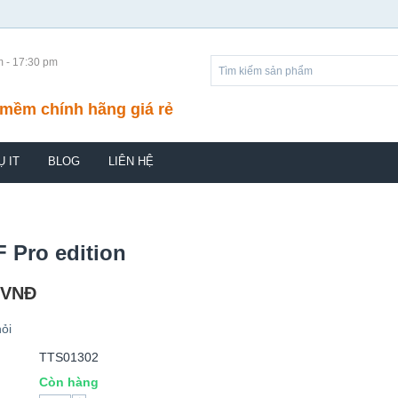
m - 17:30 pm
mềm chính hãng giá rẻ
Ụ IT
BLOG
LIÊN HỆ
 Pro edition
VNĐ
ỏi
TTS01302
Còn hàng