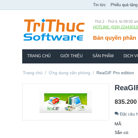
Tin tức
Phiếu quà tặng
Thứ 2 - Thứ 6, từ 08:00 a
HOTLINE: (028) 22443013
Bản quyền phần 
TRANG CHỦ
GIỚI THIỆU
SẢN PHẨM
DỊCH V
Trang chủ
/
Ứng dụng văn phòng
/
ReaGIF Pro edition
ReaGIF
835.200
Đặt câu h
MÃ:
Sẵn có: