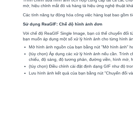
Trình chỉnh sửa hình ảnh tích hợp cung cấp tất cả các chứ
mờ, hiệu chỉnh mắt đỏ và hàng tá hiệu ứng nghệ thuật kh
Các tính năng tự động hóa công việc hàng loạt bao gồm 
Sử dụng ReaGIF: Chế độ hình ảnh đơn
Với chế độ ReaGIF Single Image, bạn có thể chuyển đổi t
bạn muốn áp dụng một số xử lý hình ảnh cho từng hình ản
Mở hình ảnh nguồn của bạn bằng nút "Mở hình ảnh" hoặ
(tùy chọn) Áp dụng các xử lý hình ảnh nếu cần. Trình 
chiếu, độ sáng, độ tương phản, đường viền, hình mờ, h
(tùy chọn) Điều chỉnh cài đặt định dạng GIF như độ tro
Lưu hình ảnh kết quả của bạn bằng nút "Chuyển đổi và