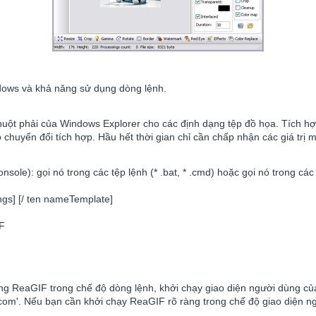
dows và khả năng sử dụng dòng lệnh.
uột phải của Windows Explorer cho các định dạng tệp đồ họa. Tích hợ
chuyển đổi tích hợp. Hầu hết thời gian chỉ cần chấp nhận các giá trị m
ole): gọi nó trong các tệp lệnh (* .bat, * .cmd) hoặc gọi nó trong các
sings] [/ ten nameTemplate]
IF
ng ReaGIF trong chế độ dòng lệnh, khởi chạy giao diện người dùng củ
if.com'. Nếu bạn cần khởi chạy ReaGIF rõ ràng trong chế độ giao diện n