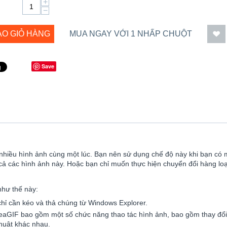
+
−
ÀO GIỎ HÀNG
MUA NGAY VỚI 1 NHẤP CHUỘT
Save
nhiều hình ảnh cùng một lúc. Bạn nên sử dụng chế độ này khi bạn có
 cả các hình ảnh này. Hoặc bạn chỉ muốn thực hiện chuyển đổi hàng loạ
như thế này:
hỉ cần kéo và thả chúng từ Windows Explorer.
eaGIF bao gồm một số chức năng thao tác hình ảnh, bao gồm thay đổi 
huật khác nhau.