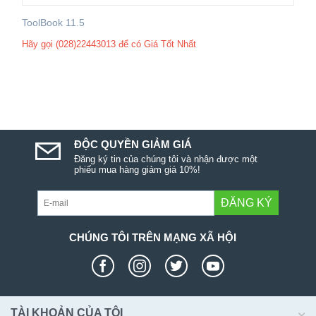
ToolBook 11.5
Hãy gọi (028)22443013 để có Giá Tốt Nhất
ĐỘC QUYỀN GIẢM GIÁ
Đăng ký tin của chúng tôi và nhận được một
phiếu mua hàng giảm giá 10%!
ĐĂNG KÝ
CHÚNG TÔI TRÊN MẠNG XÃ HỘI
TÀI KHOẢN CỦA TÔI