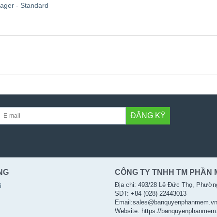
ager - Standard
ĐĂNG KÝ
NG
CÔNG TY TNHH TM PHẦN 
Địa chỉ: 493/28 Lê Đức Thọ, Phườn
i
SĐT: +84 (028) 22443013
Email:sales@banquyenphanmem.v
Website: https://banquyenphanmem