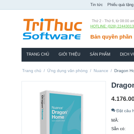
Tin tức
Phiếu quà tặng
Thứ 2 - Thứ 6, từ 08:00 a
HOTLINE: (028) 22443013
Bản quyền phần 
TRANG CHỦ
GIỚI THIỆU
SẢN PHẨM
DỊCH V
Trang chủ
/
Ứng dụng văn phòng
/
Nuance
/
Dragon H
Drago
4.176.0
Đặt câu h
MÃ:
Sẵn có: