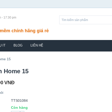
m - 17:30 pm
mềm chính hãng giá rẻ
Ụ IT
BLOG
LIÊN HỆ
ome 15
n Home 15
00
VNĐ
ỏi
TTS01084
Còn hàng