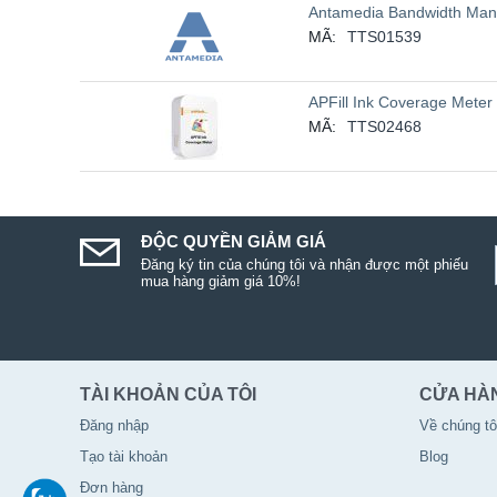
Antamedia Bandwidth Man
MÃ:
TTS01539
APFill Ink Coverage Meter
MÃ:
TTS02468
ĐỘC QUYỀN GIẢM GIÁ
Đăng ký tin của chúng tôi và nhận được một phiếu
mua hàng giảm giá 10%!
TÀI KHOẢN CỦA TÔI
CỬA HÀ
Đăng nhập
Về chúng tô
Tạo tài khoản
Blog
Đơn hàng