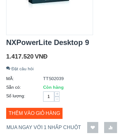
NXPowerLite Desktop 9
1.417.520
VNĐ
Đặt câu hỏi
MÃ:
TTS02039
Sẵn có:
Còn hàng
+
Số lượng:
−
THÊM VÀO GIỎ HÀNG
MUA NGAY VỚI 1 NHẤP CHUỘT