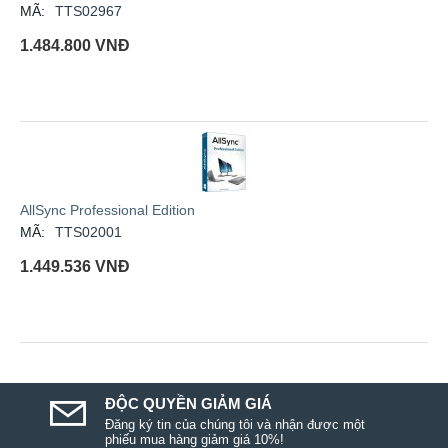
MÃ:
TTS02967
1.484.800
VNĐ
AllSync Professional Edition
MÃ:
TTS02001
1.449.536
VNĐ
ĐỘC QUYỀN GIẢM GIÁ
Đăng ký tin của chúng tôi và nhận được một
phiếu mua hàng giảm giá 10%!