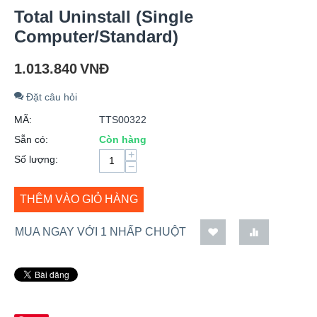
Total Uninstall (Single
Computer/Standard)
1.013.840
VNĐ
Đặt câu hỏi
MÃ:
TTS00322
Sẵn có:
Còn hàng
+
Số lượng:
−
THÊM VÀO GIỎ HÀNG
MUA NGAY VỚI 1 NHẤP CHUỘT