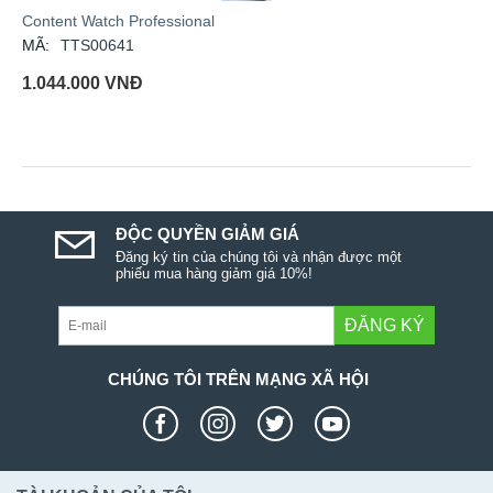
Content Watch Professional
MÃ:
TTS00641
1.044.000
VNĐ
ĐỘC QUYỀN GIẢM GIÁ
Đăng ký tin của chúng tôi và nhận được một
phiếu mua hàng giảm giá 10%!
ĐĂNG KÝ
CHÚNG TÔI TRÊN MẠNG XÃ HỘI