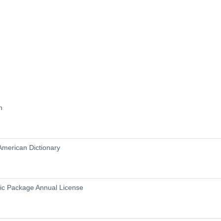
n
American Dictionary
sic Package Annual License