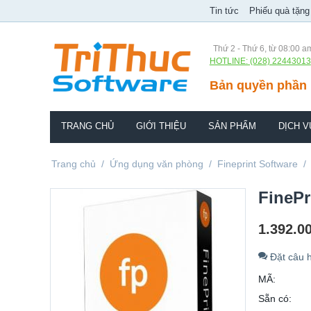
Tin tức
Phiếu quà tặng
Thứ 2 - Thứ 6, từ 08:00 a
HOTLINE: (028) 22443013
Bản quyền phần 
TRANG CHỦ
GIỚI THIỆU
SẢN PHẨM
DỊCH V
Trang chủ
/
Ứng dụng văn phòng
/
Fineprint Software
/
FinePr
1.392.0
Đặt câu h
MÃ:
Sẵn có: