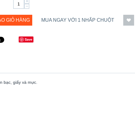
+
−
ÀO GIỎ HÀNG
MUA NGAY VỚI 1 NHẤP CHUỘT
Save
ền bạc, giấy và mực.