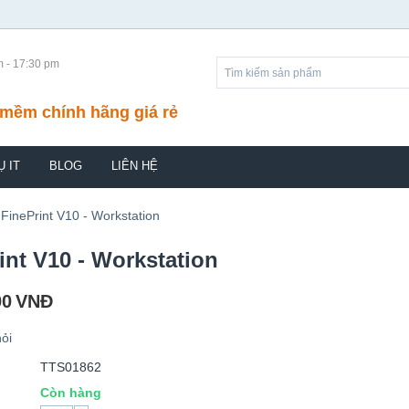
m - 17:30 pm
mềm chính hãng giá rẻ
Ụ IT
BLOG
LIÊN HỆ
FinePrint V10 - Workstation
int V10 - Workstation
00
VNĐ
ỏi
TTS01862
Còn hàng