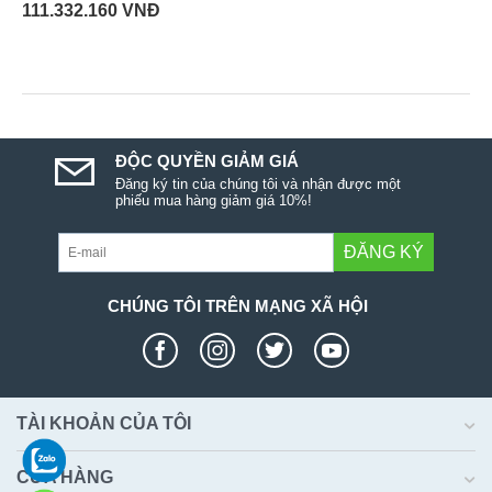
111.332.160
VNĐ
ĐỘC QUYỀN GIẢM GIÁ
Đăng ký tin của chúng tôi và nhận được một
phiếu mua hàng giảm giá 10%!
ĐĂNG KÝ
CHÚNG TÔI TRÊN MẠNG XÃ HỘI
TÀI KHOẢN CỦA TÔI
CỬA HÀNG