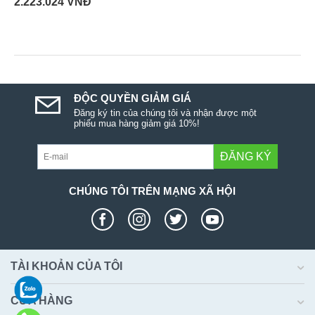
2.223.024
VNĐ
ĐỘC QUYỀN GIẢM GIÁ
Đăng ký tin của chúng tôi và nhận được một
phiếu mua hàng giảm giá 10%!
ĐĂNG KÝ
CHÚNG TÔI TRÊN MẠNG XÃ HỘI
TÀI KHOẢN CỦA TÔI
CỬA HÀNG