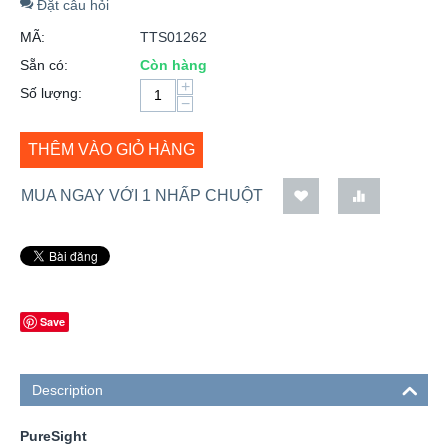
Đặt câu hỏi
MÃ:
TTS01262
Sẵn có:
Còn hàng
+
Số lượng:
−
THÊM VÀO GIỎ HÀNG
MUA NGAY VỚI 1 NHẤP CHUỘT
Save
Description
PureSight