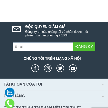
ĐỘC QUYỀN GIẢM GIÁ
Đăng ký tin của chúng tôi và nhận được một
phiếu mua hàng giảm giá 10%!
ĐĂNG KÝ
CHÚNG TÔI TRÊN MẠNG XÃ HỘI
TÀI KHOẢN CỦA TÔI
CỬA HÀNG
CÔNG TY TNHH TM PHẦN MỀM TRI THỨC