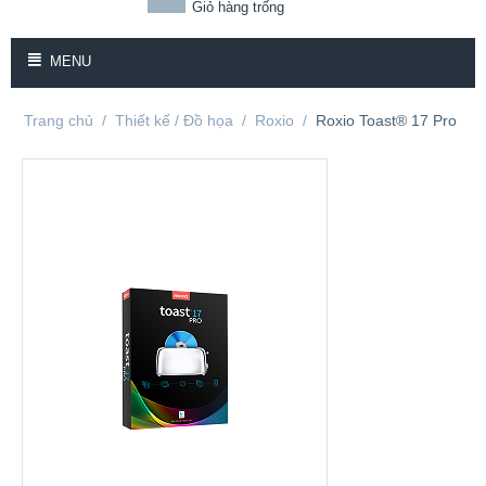
Giỏ hàng trống
MENU
Trang chủ
/
Thiết kế / Đồ họa
/
Roxio
/
Roxio Toast® 17 Pro