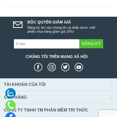
ĐỘC QUYỀN GIẢM GIÁ
Đăng ký tin của chúng tôi và nhận được một
phiếu mua hàng giảm giá 10%!
ĐĂNG KÝ
CHÚNG TÔI TRÊN MẠNG XÃ HỘI
TÀI KHOẢN CỦA TÔI
CỬA HÀNG
CÔNG TY TNHH TM PHẦN MỀM TRI THỨC