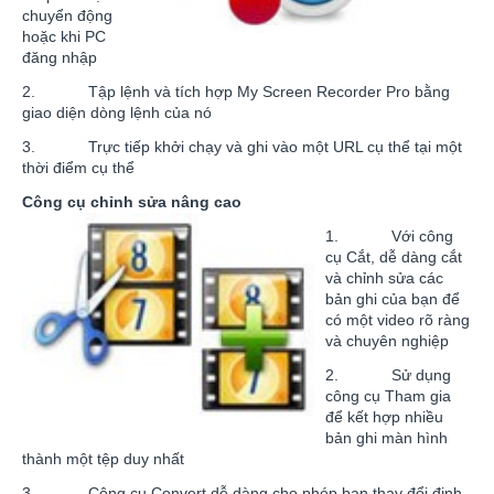
chuyển động
hoặc khi PC
đăng nhập
2. Tập lệnh và tích hợp My Screen Recorder Pro bằng
giao diện dòng lệnh của nó
3. Trực tiếp khởi chạy và ghi vào một URL cụ thể tại một
thời điểm cụ thể
Công cụ chỉnh sửa nâng cao
1. Với công
cụ Cắt, dễ dàng cắt
và chỉnh sửa các
bản ghi của bạn để
có một video rõ ràng
và chuyên nghiệp
2. Sử dụng
công cụ Tham gia
để kết hợp nhiều
bản ghi màn hình
thành một tệp duy nhất
3. Công cụ Convert dễ dàng cho phép bạn thay đổi định