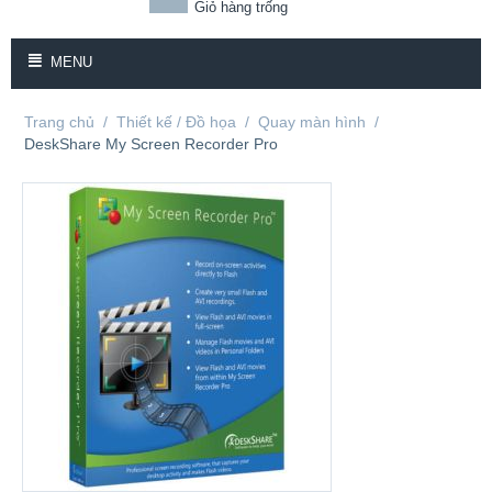
Giỏ hàng trống
MENU
Trang chủ
/
Thiết kế / Đồ họa
/
Quay màn hình
/
DeskShare My Screen Recorder Pro