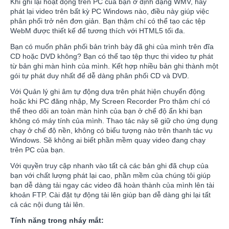
Khi ghi lại hoạt động trên PC của bạn ở định dạng WMV, hãy
phát lại video trên bất kỳ PC Windows nào, điều này giúp việc
phân phối trở nên đơn giản. Bạn thậm chí có thể tạo các tệp
WebM được thiết kế để tương thích với HTML5 tối đa.
Bạn có muốn phân phối bản trình bày đã ghi của mình trên đĩa
CD hoặc DVD không? Bạn có thể tạo tệp thực thi video tự phát
từ bản ghi màn hình của mình. Kết hợp nhiều bản ghi thành một
gói tự phát duy nhất để dễ dàng phân phối CD và DVD.
Với Quản lý ghi âm tự động dựa trên phát hiện chuyển động
hoặc khi PC đăng nhập, My Screen Recorder Pro thậm chí có
thể theo dõi an toàn màn hình của bạn ở chế độ ẩn khi bạn
không có máy tính của mình. Thao tác này sẽ giữ cho ứng dụng
chạy ở chế độ nền, không có biểu tượng nào trên thanh tác vụ
Windows. Sẽ không ai biết phần mềm quay video đang chạy
trên PC của bạn.
Với quyền truy cập nhanh vào tất cả các bản ghi đã chụp của
bạn với chất lượng phát lại cao, phần mềm của chúng tôi giúp
bạn dễ dàng tải ngay các video đã hoàn thành của mình lên tài
khoản FTP. Cài đặt tự động tải lên giúp bạn dễ dàng ghi lại tất
cả các nội dung tải lên.
Tính năng trong nháy mắt: