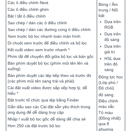
Các ô điều chỉnh Nest
Bóng / Âm
Các ô điều chỉnh ghim
trung / Nổi
bật
Bật / tắt ô điều chỉnh
Dựa trên
Sao chép / dán các ô điều chỉnh
RGB
Sao chép / dán các đường cong ô điều chỉnh
Dựa trên
Xem trước bộ lọc nhanh toàn màn hình
độ sáng
Di chuột xem trước để điều chỉnh và bộ lọc
Dựa trên
Kết xuất video xem trước nhanh *
giá trị
Phím tắt để chuyển đổi giữa bộ lọc và bản gốc
HSL dựa
Bàn phím duyệt bộ lọc (phím mũi tên lên và
trên độ
xuống)
sáng
Bàn phím duyệt các tệp tiếp theo và trước đó
Động lực học
(các phím mũi tên sang trái và phải)
(Lớp phủ /
Cài đặt xuất video được sắp xếp hợp lý, dễ
Độ chói)
hiểu *
độ sáng
Đặt trước tổ chức qua tệp bằng Finder
Điều chỉnh
màu sắc
Gắn dấu sao các Cài đặt sẵn yêu thích trong
ứng dụng để dễ dàng truy cập
Tô màu
(Đồng nhất)
Nhập / xuất bộ lọc gốc dễ dàng để chia sẻ
qua 8
Hơn 250 cài đặt trước bộ lọc
phương