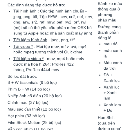
Bánh xe màu
Các định dạng tệp được hỗ trợ:
thông qua 8
Tải hình ảnh
: Các tệp hình ảnh chuẩn -
phương
jpeg, png, tiff; Tệp RAW - crw, cr2, nef, nrw,
pháp màu
dng, arw, sr2, raf, mrw, pef, rw2, orf, rwl
Đường cong
(một số có thể yêu cầu phần mềm OSX bổ
thành phần
sung từ Apple hoặc nhà sản xuất máy ảnh)
riêng lẻ
Tiết kiệm hình ảnh
: jpeg, png, tiff
màu đỏ
Tải video *
: Mọi tệp mov, m4v, avi, mp4
màu xanh
hoặc mpeg tương thích với Quicktime
lá
Tiết kiệm video *
: mov, mp4 hoặc m4v
Màu xanh
được mã hóa h.264; ProRes 422
da trời
tháng; ProRes 4444 mov
Đỏ +
Bộ lọc đặt trước
Xanh lục
B + W Essentials (9 bộ lọc)
Xanh lục
Phim B + W (14 bộ lọc)
+ Xanh
Nhiếp ảnh cổ điển (20 bộ lọc)
lam
Chỉnh màu (37 bộ lọc)
Xanh lam
Màu sắc cần thiết (12 bộ lọc)
+ Đỏ
Hạt phim (33 bộ lọc)
Hue Shift
Film Stock Motion (28 bộ lọc)
(dựa trên
đường cong)
Vẫn còn phim (11 bộ lọc)