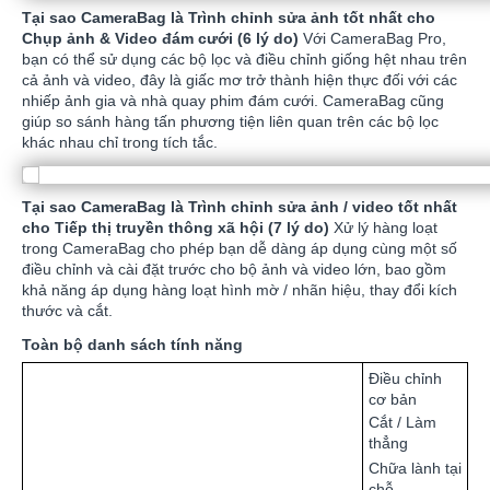
Tại sao CameraBag là Trình chỉnh sửa ảnh tốt nhất cho
Chụp ảnh & Video đám cưới (6 lý do)
Với CameraBag Pro,
bạn có thể sử dụng các bộ lọc và điều chỉnh giống hệt nhau trên
cả ảnh và video, đây là giấc mơ trở thành hiện thực đối với các
nhiếp ảnh gia và nhà quay phim đám cưới. CameraBag cũng
giúp so sánh hàng tấn phương tiện liên quan trên các bộ lọc
khác nhau chỉ trong tích tắc.
Tại sao CameraBag là Trình chỉnh sửa ảnh / video tốt nhất
cho Tiếp thị truyền thông xã hội (7 lý do)
Xử lý hàng loạt
trong CameraBag cho phép bạn dễ dàng áp dụng cùng một số
điều chỉnh và cài đặt trước cho bộ ảnh và video lớn, bao gồm
khả năng áp dụng hàng loạt hình mờ / nhãn hiệu, thay đổi kích
thước và cắt.
Toàn bộ danh sách tính năng
Điều chỉnh
cơ bản
Cắt / Làm
thẳng
Chữa lành tại
chỗ