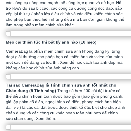
các công cụ nâng cao mạnh mẽ cũng trực quan và dễ học. Hỗ
trợ RAW độ sâu bit cao, các công cụ đường cong độc đáo, sắp
xếp lại thứ tự / phân lớp điều chỉnh và các điều khiển chính xác
cho phép bạn thực hiện những điều mà bạn đơn giản không thể
làm trong phần mềm chỉnh sửa khác.
Mẹo cải thiện tức thì bất kỳ ảnh nào (10 mẹo)
CameraBag là phần mềm chỉnh sửa ảnh không đăng ký, từng
đoạt giải thưởng cho phép bạn cải thiện ảnh và video của mình
một cách dễ dàng và tức thì. Xem để học cách tạo ảnh đẹp mà
không cần học chỉnh sửa ảnh nâng cao.
Tại sao CameraBag là Trình chỉnh sửa ảnh tốt nhất cho
Chân dung (5 Tính năng)
Trong số hơn 200 cài đặt trước có
thể điều chỉnh hoàn toàn được bao gồm (bao gồm phong cảnh,
giả lập phim cổ điển, ngoại hình cổ điển, phong cách ảnh hiện
đại, v.v.) là các cài đặt trước được thiết kế đặc biệt cho chụp ảnh
chân dung và các công cụ khác hoàn toàn phù hợp để chỉnh
sửa chân dung. Xem thêm.