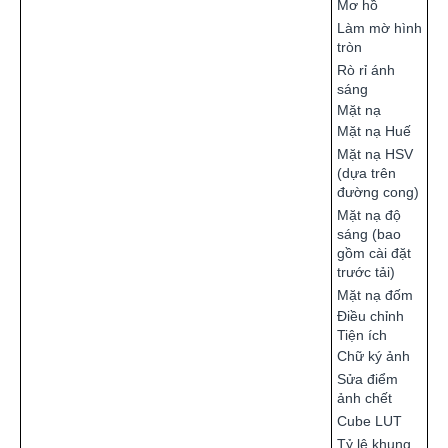
Mơ hồ
Làm mờ hình
tròn
Rò rỉ ánh
sáng
Mặt nạ
Mặt nạ Huế
Mặt nạ HSV
(dựa trên
đường cong)
Mặt nạ độ
sáng (bao
gồm cài đặt
trước tải)
Mặt nạ đốm
Điều chỉnh
Tiện ích
Chữ ký ảnh
Sửa điểm
ảnh chết
Cube LUT
Tỷ lệ khung