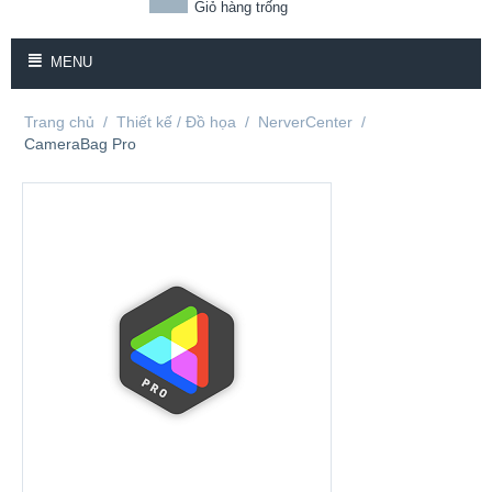
Giỏ hàng trống
MENU
Trang chủ
/
Thiết kế / Đồ họa
/
NerverCenter
/
CameraBag Pro