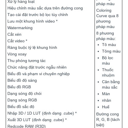
Xử lý hàng loạt
pháp màu
Hiệu chỉnh màu sắc dựa trên đường cong
Coloring
Tạo cài đặt trước bộ lọc tùy chỉnh
Curve qua 8
Lưu một khung hình video *
phương
pháp màu
Watermarking
8 phương
Cắt xén
pháp màu:
Cắt video *
Tô màu
Ràng buộc tỷ lệ khung hình
Tông màu
Vòng xoay
Bộ lọc
Thu phóng tương tác
màu
Chức năng đặt trước ngẫu nhiên
Thuốc
Biểu đồ và phạm vi chuyên nghiệp
nhuộm
Biểu đồ độ sáng
Cân bằng
Biểu đồ RGB
màu sắc
Dạng sóng độ chói
Màn
Dạng sóng RGB
nhân
Biểu đồ sắc độ
Huế
Nhập 3D / 1D LUT (định dạng .cube) *
Đường cong
R, G, B (tách
Xuất 3D LUT (định dạng .cube) *
biệt)
Redcode RAW (R3D)