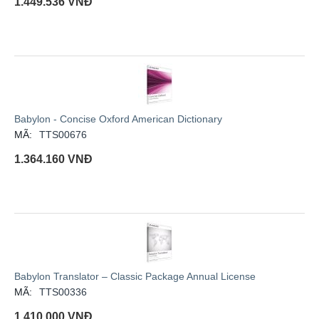
1.449.536
VNĐ
Babylon - Concise Oxford American Dictionary
MÃ:
TTS00676
1.364.160
VNĐ
Babylon Translator – Classic Package Annual License
MÃ:
TTS00336
1.410.000
VNĐ