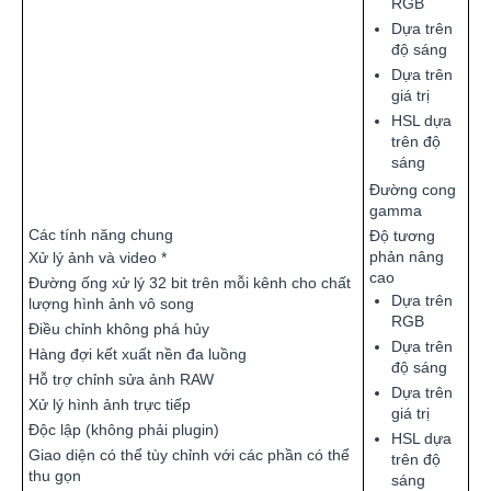
RGB
Dựa trên
độ sáng
Dựa trên
giá trị
HSL dựa
trên độ
sáng
Đường cong
gamma
Các tính năng chung
Độ tương
phản nâng
Xử lý ảnh và video *
cao
Đường ống xử lý 32 bit trên mỗi kênh cho chất
Dựa trên
lượng hình ảnh vô song
RGB
Điều chỉnh không phá hủy
Dựa trên
Hàng đợi kết xuất nền đa luồng
độ sáng
Hỗ trợ chỉnh sửa ảnh RAW
Dựa trên
Xử lý hình ảnh trực tiếp
giá trị
Độc lập (không phải plugin)
HSL dựa
Giao diện có thể tùy chỉnh với các phần có thể
trên độ
thu gọn
sáng