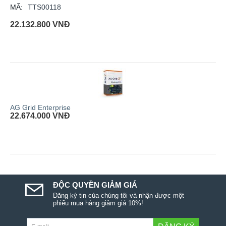
MÃ:
TTS00118
22.132.800
VNĐ
AG Grid Enterprise
22.674.000
VNĐ
ĐỘC QUYỀN GIẢM GIÁ
Đăng ký tin của chúng tôi và nhận được một
phiếu mua hàng giảm giá 10%!