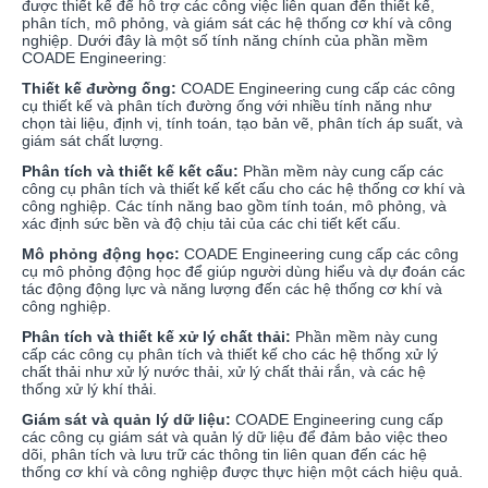
được thiết kế để hỗ trợ các công việc liên quan đến thiết kế,
phân tích, mô phỏng, và giám sát các hệ thống cơ khí và công
nghiệp. Dưới đây là một số tính năng chính của phần mềm
COADE Engineering:
Thiết kế đường ống:
COADE Engineering cung cấp các công
cụ thiết kế và phân tích đường ống với nhiều tính năng như
chọn tài liệu, định vị, tính toán, tạo bản vẽ, phân tích áp suất, và
giám sát chất lượng.
Phân tích và thiết kế kết cấu:
Phần mềm này cung cấp các
công cụ phân tích và thiết kế kết cấu cho các hệ thống cơ khí và
công nghiệp. Các tính năng bao gồm tính toán, mô phỏng, và
xác định sức bền và độ chịu tải của các chi tiết kết cấu.
Mô phỏng động học:
COADE Engineering cung cấp các công
cụ mô phỏng động học để giúp người dùng hiểu và dự đoán các
tác động động lực và năng lượng đến các hệ thống cơ khí và
công nghiệp.
Phân tích và thiết kế xử lý chất thải:
Phần mềm này cung
cấp các công cụ phân tích và thiết kế cho các hệ thống xử lý
chất thải như xử lý nước thải, xử lý chất thải rắn, và các hệ
thống xử lý khí thải.
Giám sát và quản lý dữ liệu:
COADE Engineering cung cấp
các công cụ giám sát và quản lý dữ liệu để đảm bảo việc theo
dõi, phân tích và lưu trữ các thông tin liên quan đến các hệ
thống cơ khí và công nghiệp được thực hiện một cách hiệu quả.