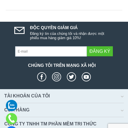
ĐỘC QUYỀN GIẢM GIÁ
Đăng ký tin của chúng tôi và nhận được một
phiếu mua hàng giảm giá 10%!
ĐĂNG KÝ
CHÚNG TÔI TRÊN MẠNG XÃ HỘI
TÀI KHOẢN CỦA TÔI
CỬA HÀNG
CÔNG TY TNHH TM PHẦN MỀM TRI THỨC