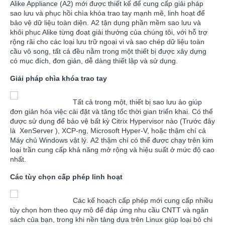
Alike Appliance (A2) mới được thiết kế để cung cấp giải pháp
sao lưu và phục hồi chìa khóa trao tay mạnh mẽ, linh hoạt để
bảo vệ dữ liệu toàn diện. A2 tận dụng phần mềm sao lưu và
khôi phục Alike từng đoạt giải thưởng của chúng tôi, với hỗ trợ
rộng rãi cho các loại lưu trữ ngoại vi và sao chép dữ liệu toàn
cầu vô song, tất cả đều nằm trong một thiết bị được xây dựng
có mục đích, đơn giản, dễ dàng thiết lập và sử dụng.
Giải pháp chìa khóa trao tay
Tất cả trong một, thiết bị sao lưu ảo giúp
đơn giản hóa việc cài đặt và tăng tốc thời gian triển khai. Có thể
được sử dụng để bảo vệ bất kỳ Citrix Hypervisor nào (Trước đây
là XenServer ), XCP-ng, Microsoft Hyper-V, hoặc thậm chí cả
Máy chủ Windows vật lý. A2 thậm chí có thể được chạy trên kim
loại trần cung cấp khả năng mở rộng và hiệu suất ở mức độ cao
nhất.
Các tùy chọn cấp phép linh hoạt
Các kế hoạch cấp phép mới cung cấp nhiều
tùy chọn hơn theo quy mô để đáp ứng nhu cầu CNTT và ngân
sách của bạn, trong khi nền tảng dựa trên Linux giúp loại bỏ chi