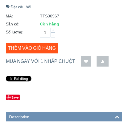
Đặt câu hỏi
MÃ:
TTS00967
Sẵn có:
Còn hàng
+
Số lượng:
−
THÊM VÀO GIỎ HÀNG
MUA NGAY VỚI 1 NHẤP CHUỘT
Save
Description