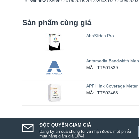
Windows Server 2019/2016/2012/2008 R2 / 2008/2003
Sản phẩm cùng giá
AhaSlides Pro
Antamedia Bandwidth Man
MÃ:
TTS01539
APFill Ink Coverage Meter
MÃ:
TTS02468
ĐỘC QUYỀN GIẢM GIÁ
Đăng ký tin của chúng tôi và nhận được một phiếu
mua hàng giảm giá 10%!