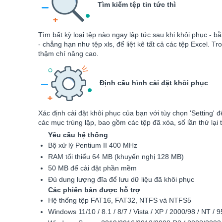
Tìm kiếm tệp tin tức thì
Tìm bất kỳ loại tệp nào ngay lập tức sau khi khôi phục - 
- chẳng hạn như tệp xls, để liệt kê tất cả các tệp Excel. T
thậm chí nâng cao.
Định cấu hình cài đặt khôi phục
Xác định cài đặt khôi phục của bạn với tùy chọn 'Setting' 
các mục trùng lặp, bao gồm các tệp đã xóa, số lần thử lại t
Yêu cầu hệ thống
Bộ xử lý Pentium II 400 MHz
RAM tối thiểu 64 MB (khuyến nghị 128 MB)
50 MB để cài đặt phần mềm
Đủ dung lượng đĩa để lưu dữ liệu đã khôi phục
Các
phiên bản được hỗ trợ
Hệ thống tệp FAT16, FAT32, NTFS và NTFS5
Windows 11/10 / 8.1 / 8/7 / Vista / XP / 2000/98 / NT / 9