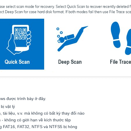
s được trình bày ở đây.
bị vật lý
h, tài liệu, v.v. mà không có bất kỳ thay đổi nào
 - không có giới hạn về kích thước tệp
ùng FAT16, FAT32, NTFS và NTFS5 bị hỏng