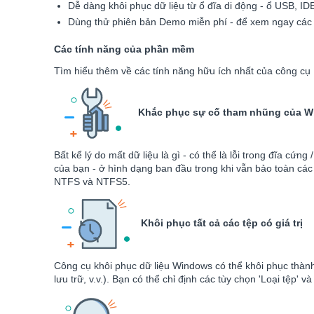
Dễ dàng khôi phục dữ liệu từ ổ đĩa di động - ổ USB, I
Dùng thử phiên bản Demo miễn phí - để xem ngay các 
Các tính năng của phần mềm
Tìm hiểu thêm về các tính năng hữu ích nhất của công cụ
Khắc phục sự cố tham nhũng của 
Bất kể lý do mất dữ liệu là gì - có thể là lỗi trong đĩa c
của bạn - ở hình dạng ban đầu trong khi vẫn bảo toàn các
NTFS và NTFS5.
Khôi phục tất cả các tệp có giá trị
Công cụ khôi phục dữ liệu Windows có thể khôi phục thành th
lưu trữ, v.v.). Bạn có thể chỉ định các tùy chọn 'Loại tệp'