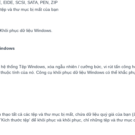
DE, EIDE, SCSI, SATA, PEN, ZIP
tệp và thư mục bị mất của bạn
 Khôi phục dữ liệu Windows.
Windows
ứng / hệ thống Tệp Windows, xóa ngẫu nhiên / cưỡng bức, vi rút tấn công
 thuộc tính của nó. Công cụ khôi phục dữ liệu Windows có thể khắc p
ạo tất cả các tệp và thư mục bị mất, chứa dữ liệu quý giá của bạn (ảnh,
 và 'Kích thước tệp' để khôi phục và khôi phục, chỉ những tệp và thư mục 