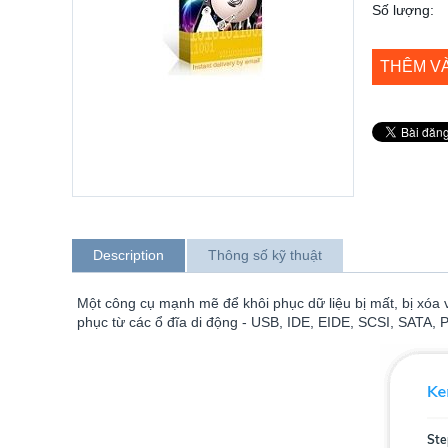
Số lượng:
THÊM V
Description
Thông số kỹ thuật
Một công cụ mạnh mẽ để khôi phục dữ liệu bị mất, bị xóa
phục từ các ổ đĩa di động - USB, IDE, EIDE, SCSI, SATA, P