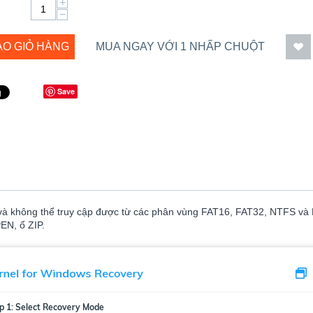
+
−
ÀO GIỎ HÀNG
MUA NGAY VỚI 1 NHẤP CHUỘT
Save
 và không thể truy cập được từ các phân vùng FAT16, FAT32, NTFS và
EN, ổ ZIP.