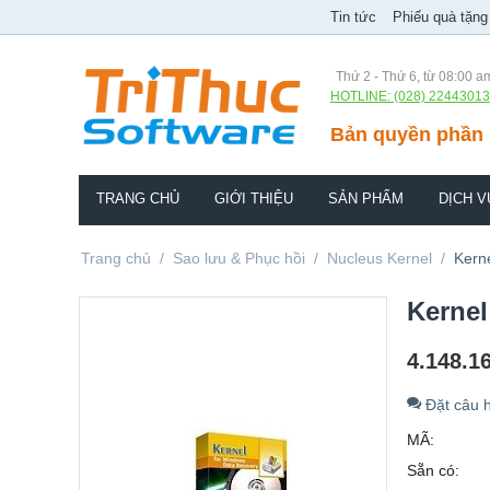
Tin tức
Phiếu quà tặng
Thứ 2 - Thứ 6, từ 08:00 a
HOTLINE: (028) 22443013
Bản quyền phần 
TRANG CHỦ
GIỚI THIỆU
SẢN PHẨM
DỊCH V
Trang chủ
/
Sao lưu & Phục hồi
/
Nucleus Kernel
/
Kern
Kernel
4.148.1
Đặt câu h
MÃ:
Sẵn có: