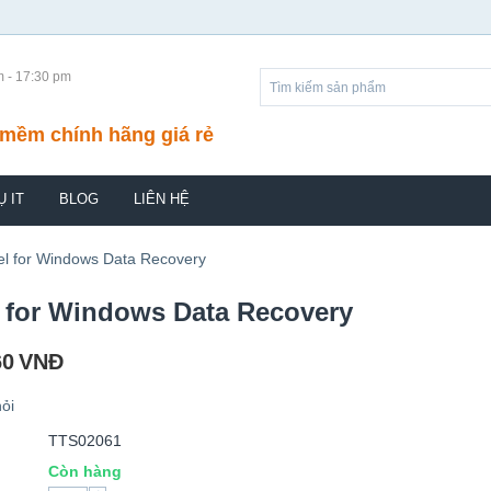
m - 17:30 pm
mềm chính hãng giá rẻ
Ụ IT
BLOG
LIÊN HỆ
el for Windows Data Recovery
 for Windows Data Recovery
60
VNĐ
ỏi
TTS02061
Còn hàng