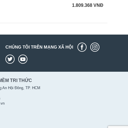
1.809.368
VNĐ
CHÚNG TÔI TRÊN MẠNG XÃ HỘI
MỀM TRI THỨC
g An Hội Đông, TP. HCM
n
.vn