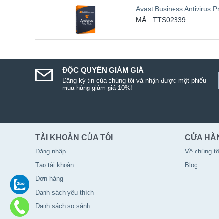
Avast Business Antivirus P
MÃ:
TTS02339
ĐỘC QUYỀN GIẢM GIÁ
Đăng ký tin của chúng tôi và nhận được một phiếu
mua hàng giảm giá 10%!
TÀI KHOẢN CỦA TÔI
CỬA HÀ
Đăng nhập
Về chúng tô
Tạo tài khoản
Blog
Đơn hàng
Danh sách yêu thích
Danh sách so sánh