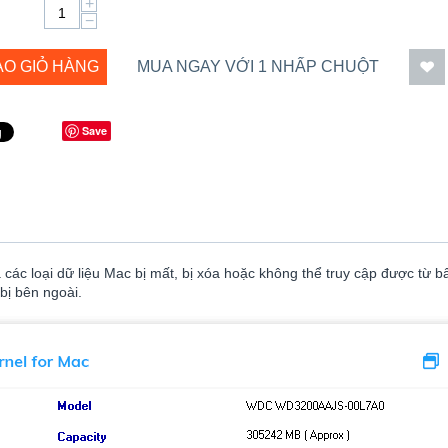
+
−
ÀO GIỎ HÀNG
MUA NGAY VỚI 1 NHẤP CHUỘT
Save
các loại dữ liệu Mac bị mất, bị xóa hoặc không thể truy cập được từ b
 bị bên ngoài.