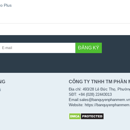
ro Plus
ĐĂNG KÝ
NG
CÔNG TY TNHH TM PHẦN 
Địa chỉ: 493/28 Lê Đức Thọ, Phườn
i
SĐT: +84 (028) 22443013
Email:sales@banquyenphanmem.v
Website: https://banquyenphanmem