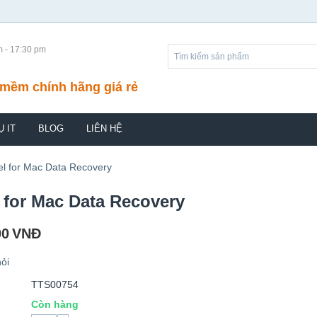
m - 17:30 pm
mềm chính hãng giá rẻ
Ụ IT
BLOG
LIÊN HỆ
el for Mac Data Recovery
 for Mac Data Recovery
00
VNĐ
ỏi
TTS00754
Còn hàng