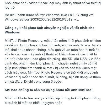
Khôi phục ảnh / video từ các loại máy ảnh kỹ thuật số và thiết bị
lưu trữ
Hệ điều hành được hỗ trợ: Windows 10/8 / 8.1 / 7 cùng với
Windows Server 2003/2008/2012/2016/2019, v.v.
Công cụ khôi phục ảnh chuyên nghiệp và tốt nhất cho
Windows
MiniTool Photo Recovery, một phần mềm khôi phục ảnh chỉ đọc
và dễ sử dụng, chuyên phục hồi ảnh, ảnh và ảnh đã xóa. Nó có
thể khôi phục nhanh chóng, hiệu quả và an toàn ảnh bị mất / bị
xóa từ các loại máy ảnh kỹ thuật số khác nhau và các thiết bị
lưu trữ khác nhau bao gồm đĩa cứng, thẻ SD, đĩa USB, v.v. Bên
cạnh đó, phần mềm khôi phục ảnh chuyên nghiệp này có thể
giúp khôi phục âm thanh bị mất / bị xóa và các tệp video một
cách hiệu quả. MiniTool Photo Recovery có thể khôi phục ảnh
và video bị mất từ các đĩa bị mất, bị hỏng, bị định dạng và thậm
chí cả đĩa bị lỗi chỉ trong vòng 3 bước.
Khi nào chúng ta cần sử dụng phục hồi ảnh MiniTool
MiniTool Photo Recovery có thể giúp chúng ta khôi phục những
bức ảnh bị mất do nhiều nguyên nhân.