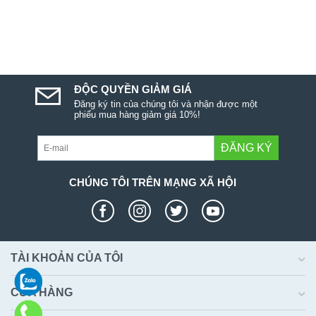
ĐỘC QUYỀN GIẢM GIÁ
Đăng ký tin của chúng tôi và nhận được một
phiếu mua hàng giảm giá 10%!
ĐĂNG KÝ
CHÚNG TÔI TRÊN MẠNG XÃ HỘI
TÀI KHOẢN CỦA TÔI
CỬA HÀNG