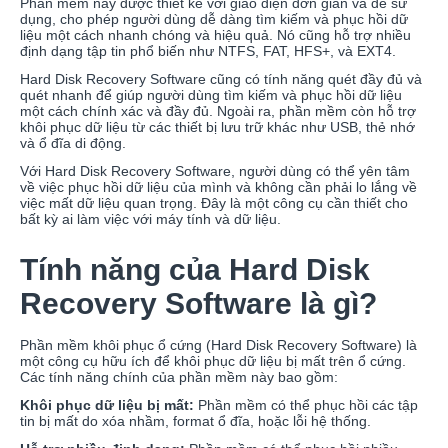
Phần mềm này được thiết kế với giao diện đơn giản và dễ sử
dụng, cho phép người dùng dễ dàng tìm kiếm và phục hồi dữ
liệu một cách nhanh chóng và hiệu quả. Nó cũng hỗ trợ nhiều
định dạng tập tin phổ biến như NTFS, FAT, HFS+, và EXT4.
Hard Disk Recovery Software cũng có tính năng quét đầy đủ và
quét nhanh để giúp người dùng tìm kiếm và phục hồi dữ liệu
một cách chính xác và đầy đủ. Ngoài ra, phần mềm còn hỗ trợ
khôi phục dữ liệu từ các thiết bị lưu trữ khác như USB, thẻ nhớ
và ổ đĩa di động.
Với Hard Disk Recovery Software, người dùng có thể yên tâm
về việc phục hồi dữ liệu của mình và không cần phải lo lắng về
việc mất dữ liệu quan trọng. Đây là một công cụ cần thiết cho
bất kỳ ai làm việc với máy tính và dữ liệu.
Tính năng của Hard Disk
Recovery Software là gì?
Phần mềm khôi phục ổ cứng (Hard Disk Recovery Software) là
một công cụ hữu ích để khôi phục dữ liệu bị mất trên ổ cứng.
Các tính năng chính của phần mềm này bao gồm:
Khôi phục dữ liệu bị mất:
Phần mềm có thể phục hồi các tập
tin bị mất do xóa nhầm, format ổ đĩa, hoặc lỗi hệ thống.