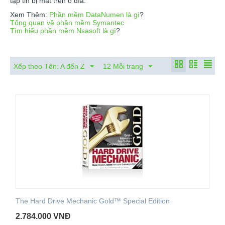
tập tin bị mất trên ổ đĩa.
Xem Thêm:
Phần mềm DataNumen là gì
?
Tổng quan về phần mềm Symantec
Tìm hiểu phần mềm Nsasoft là gì
?
Xếp theo Tên: A đến Z
12 Mỗi trang
The Hard Drive Mechanic Gold™ Special Edition
2.784.000
VNĐ