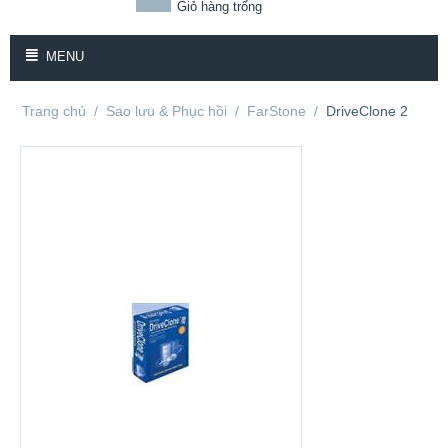
Giỏ hàng trống
MENU
Trang chủ
/
Sao lưu & Phục hồi
/
FarStone
/
DriveClone 2