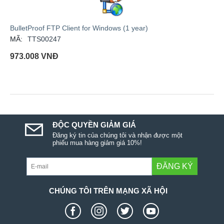
BulletProof FTP Client for Windows (1 year)
MÃ:
TTS00247
973.008
VNĐ
ĐỘC QUYỀN GIẢM GIÁ
Đăng ký tin của chúng tôi và nhận được một
phiếu mua hàng giảm giá 10%!
ĐĂNG KÝ
CHÚNG TÔI TRÊN MẠNG XÃ HỘI