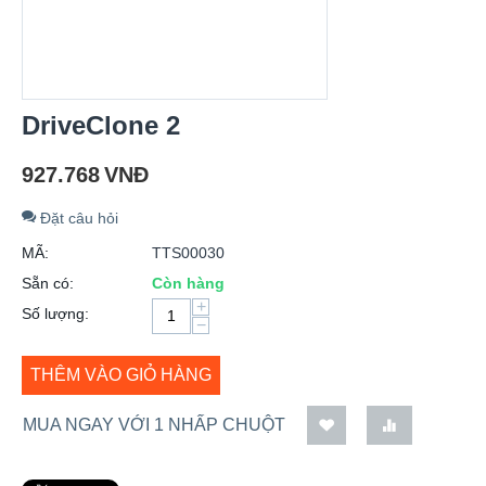
DriveClone 2
927.768
VNĐ
Đặt câu hỏi
MÃ:
TTS00030
Sẵn có:
Còn hàng
+
Số lượng:
−
THÊM VÀO GIỎ HÀNG
MUA NGAY VỚI 1 NHẤP CHUỘT