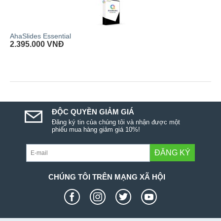
AhaSlides Essential
2.395.000
VNĐ
ĐỘC QUYỀN GIẢM GIÁ
Đăng ký tin của chúng tôi và nhận được một
phiếu mua hàng giảm giá 10%!
ĐĂNG KÝ
CHÚNG TÔI TRÊN MẠNG XÃ HỘI