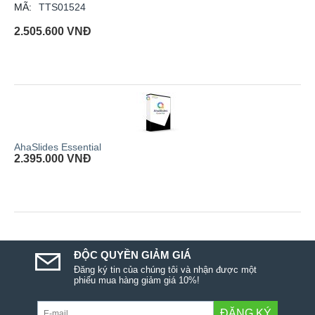
MÃ:
TTS01524
2.505.600
VNĐ
AhaSlides Essential
2.395.000
VNĐ
ĐỘC QUYỀN GIẢM GIÁ
Đăng ký tin của chúng tôi và nhận được một
phiếu mua hàng giảm giá 10%!
ĐĂNG KÝ