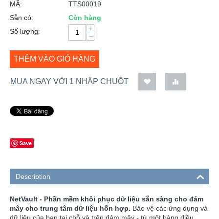
MÃ:
TTS00019
Sẵn có:
Còn hàng
+
Số lượng:
−
THÊM VÀO GIỎ HÀNG
MUA NGAY VỚI 1 NHẤP CHUỘT
Save
Description
NetVault -
Phần mềm khôi phục dữ liệu sẵn sàng cho đám
mây cho trung tâm dữ liệu hỗn hợp.
Bảo vệ các ứng dụng và
dữ liệu của bạn tại chỗ và trên đám mây - từ một bảng điều