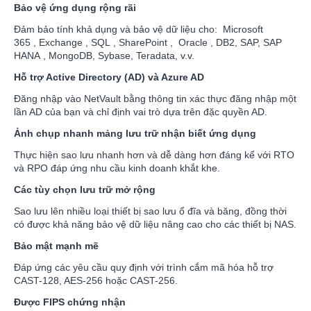
Bảo vệ ứng dụng rộng rãi
Đảm bảo tính khả dụng và bảo vệ dữ liệu cho: Microsoft
365 , Exchange , SQL , SharePoint , Oracle , DB2, SAP, SAP
HANA , MongoDB, Sybase, Teradata, v.v.
Hỗ trợ Active Directory (AD) và Azure AD
Đăng nhập vào NetVault bằng thông tin xác thực đăng nhập một
lần AD của bạn và chỉ định vai trò dựa trên đặc quyền AD.
Ảnh chụp nhanh mảng lưu trữ nhận biết ứng dụng
Thực hiện sao lưu nhanh hơn và dễ dàng hơn đáng kể với RTO
và RPO đáp ứng nhu cầu kinh doanh khắt khe.
Các tùy chọn lưu trữ mở rộng
Sao lưu lên nhiều loại thiết bị sao lưu ổ đĩa và băng, đồng thời
có được khả năng bảo vệ dữ liệu nâng cao cho các thiết bị NAS.
Bảo mật mạnh mẽ
Đáp ứng các yêu cầu quy định với trình cắm mã hóa hỗ trợ
CAST-128, AES-256 hoặc CAST-256.
Được FIPS chứng nhận