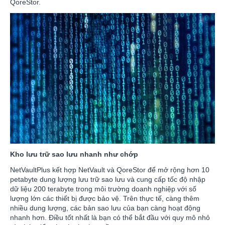
QoreStor.
Kho lưu trữ sao lưu nhanh như chớp
NetVaultPlus kết hợp NetVault và QoreStor để mở rộng hơn 10
petabyte dung lượng lưu trữ sao lưu và cung cấp tốc độ nhập
dữ liệu 200 terabyte trong môi trường doanh nghiệp với số
lượng lớn các thiết bị được bảo vệ. Trên thực tế, càng thêm
nhiều dung lượng, các bản sao lưu của bạn càng hoạt động
nhanh hơn. Điều tốt nhất là bạn có thể bắt đầu với quy mô nhỏ