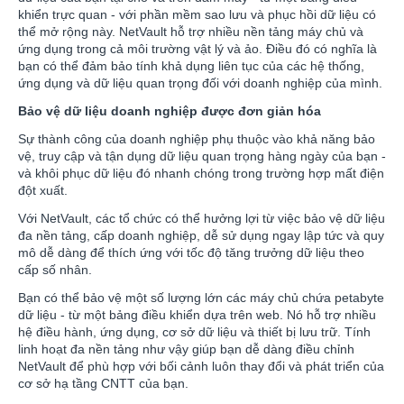
khiển trực quan - với phần mềm sao lưu và phục hồi dữ liệu có
thể mở rộng này. NetVault hỗ trợ nhiều nền tảng máy chủ và
ứng dụng trong cả môi trường vật lý và ảo. Điều đó có nghĩa là
bạn có thể đảm bảo tính khả dụng liên tục của các hệ thống,
ứng dụng và dữ liệu quan trọng đối với doanh nghiệp của mình.
Bảo vệ dữ liệu doanh nghiệp được đơn giản hóa
Sự thành công của doanh nghiệp phụ thuộc vào khả năng bảo
vệ, truy cập và tận dụng dữ liệu quan trọng hàng ngày của bạn -
và khôi phục dữ liệu đó nhanh chóng trong trường hợp mất điện
đột xuất.
Với NetVault, các tổ chức có thể hưởng lợi từ việc bảo vệ dữ liệu
đa nền tảng, cấp doanh nghiệp, dễ sử dụng ngay lập tức và quy
mô dễ dàng để thích ứng với tốc độ tăng trưởng dữ liệu theo
cấp số nhân.
Bạn có thể bảo vệ một số lượng lớn các máy chủ chứa petabyte
dữ liệu - từ một bảng điều khiển dựa trên web. Nó hỗ trợ nhiều
hệ điều hành, ứng dụng, cơ sở dữ liệu và thiết bị lưu trữ. Tính
linh hoạt đa nền tảng như vậy giúp bạn dễ dàng điều chỉnh
NetVault để phù hợp với bối cảnh luôn thay đổi và phát triển của
cơ sở hạ tầng CNTT của bạn.