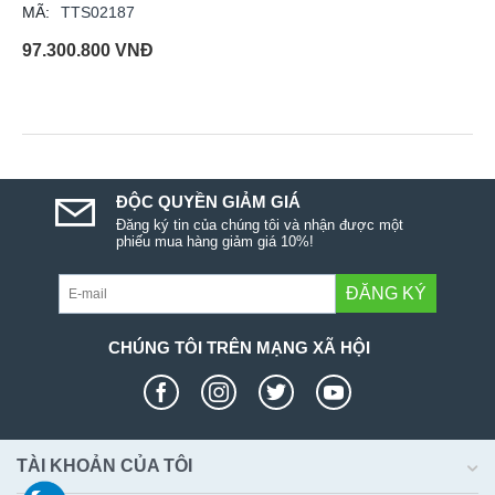
MÃ:
TTS02187
97.300.800
VNĐ
ĐỘC QUYỀN GIẢM GIÁ
Đăng ký tin của chúng tôi và nhận được một
phiếu mua hàng giảm giá 10%!
ĐĂNG KÝ
CHÚNG TÔI TRÊN MẠNG XÃ HỘI
TÀI KHOẢN CỦA TÔI