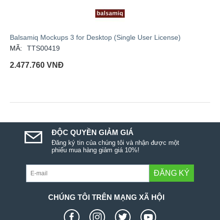
Balsamiq Mockups 3 for Desktop (Single User License)
MÃ:
TTS00419
2.477.760
VNĐ
ĐỘC QUYỀN GIẢM GIÁ
Đăng ký tin của chúng tôi và nhận được một
phiếu mua hàng giảm giá 10%!
ĐĂNG KÝ
CHÚNG TÔI TRÊN MẠNG XÃ HỘI