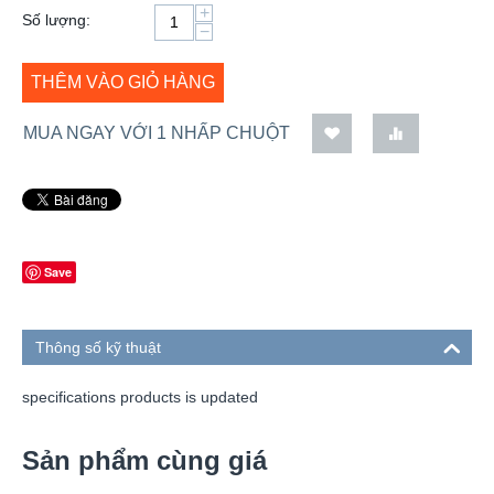
+
Số lượng:
−
THÊM VÀO GIỎ HÀNG
MUA NGAY VỚI 1 NHẤP CHUỘT
Save
Thông số kỹ thuật
specifications products is updated
Sản phẩm cùng giá