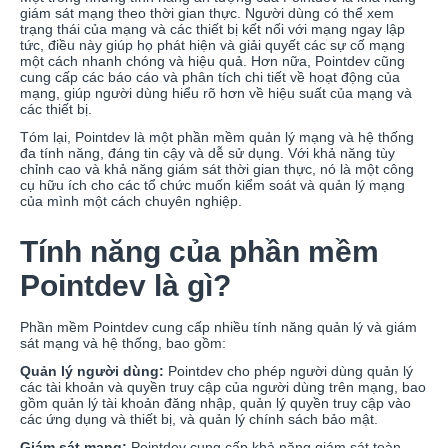
giám sát mạng theo thời gian thực. Người dùng có thể xem
trạng thái của mạng và các thiết bị kết nối với mạng ngay lập
tức, điều này giúp họ phát hiện và giải quyết các sự cố mạng
một cách nhanh chóng và hiệu quả. Hơn nữa, Pointdev cũng
cung cấp các báo cáo và phân tích chi tiết về hoạt động của
mạng, giúp người dùng hiểu rõ hơn về hiệu suất của mạng và
các thiết bị.
Tóm lại, Pointdev là một phần mềm quản lý mạng và hệ thống
đa tính năng, đáng tin cậy và dễ sử dụng. Với khả năng tùy
chỉnh cao và khả năng giám sát thời gian thực, nó là một công
cụ hữu ích cho các tổ chức muốn kiểm soát và quản lý mạng
của mình một cách chuyên nghiệp.
Tính năng của phần mềm
Pointdev là gì?
Phần mềm Pointdev cung cấp nhiều tính năng quản lý và giám
sát mạng và hệ thống, bao gồm:
Quản lý người dùng:
Pointdev cho phép người dùng quản lý
các tài khoản và quyền truy cập của người dùng trên mạng, bao
gồm quản lý tài khoản đăng nhập, quản lý quyền truy cập vào
các ứng dụng và thiết bị, và quản lý chính sách bảo mật.
Giám sát mạng:
Pointdev cung cấp khả năng giám sát toàn