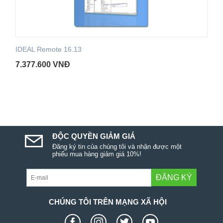
IDEAL Remote 16.13
7.377.600
VNĐ
ĐỘC QUYỀN GIẢM GIÁ
Đăng ký tin của chúng tôi và nhận được một
phiếu mua hàng giảm giá 10%!
ĐĂNG KÝ
CHÚNG TÔI TRÊN MẠNG XÃ HỘI