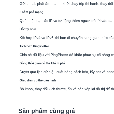
Gửi email, phát âm thanh, khởi chạy tệp thi hành, thay đổ
Khám phá mạng
Quét một loạt các IP và tự động thêm người trả lời vào da
Hỗ trợ IPv6
Kết hợp IPv4 và IPv6 khi bạn di chuyển sang giao thức của
Tích hợp PingPlotter
Chia sẻ dữ liệu với PingPlotter để khắc phục sự cố nâng c
Dòng thời gian có thể khám phá
Duyệt qua lịch sử hiệu suất bằng cách kéo, lấy nét và phó
Giao diện có thể cấu hình
Bỏ khóa, thay đổi kích thước, ẩn và sắp xếp lại đồ thị để 
Sản phẩm cùng giá