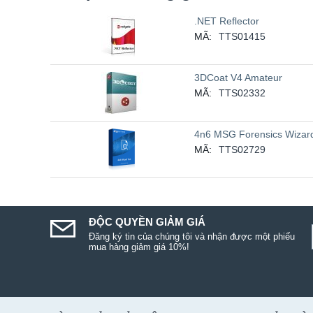
.NET Reflector
MÃ:
TTS01415
3DCoat V4 Amateur
MÃ:
TTS02332
4n6 MSG Forensics Wizar
MÃ:
TTS02729
ĐỘC QUYỀN GIẢM GIÁ
Đăng ký tin của chúng tôi và nhận được một phiếu
mua hàng giảm giá 10%!