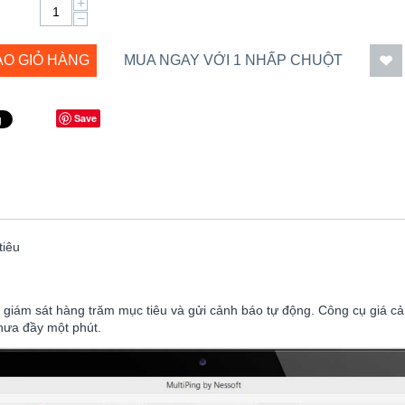
+
−
ÀO GIỎ HÀNG
MUA NGAY VỚI 1 NHẤP CHUỘT
Save
tiêu
 giám sát hàng trăm mục tiêu và gửi cảnh báo tự động. Công cụ giá c
hưa đầy một phút.