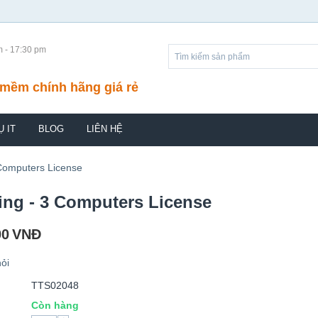
m - 17:30 pm
mềm chính hãng giá rẻ
Ụ IT
BLOG
LIÊN HỆ
 Computers License
ing - 3 Computers License
00
VNĐ
ỏi
TTS02048
Còn hàng