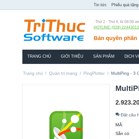
Tin tức
Phiếu quà tặng
Thứ 2 - Thứ 6, từ 08:00 a
HOTLINE: (028) 22443013
Bản quyền phần 
TRANG CHỦ
GIỚI THIỆU
SẢN PHẨM
DỊCH V
Trang chủ
/
Quản trị mạng
/
PingPlotter
/
MultiPing - 3
MultiP
2.923.2
Đặt câu h
MÃ:
Sẵn có: